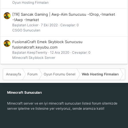
Oyun Hosting Firmaları
[TR] Sancak Gaming | Awp-Aim Sunucusu -!Drop,-!market
-!Awp -!market
Başlatan Locker
7 Eki 2022
Cevaplar: 0
CSGO Sunucuları
FusionalCraft Emek Skyblock Sunucusu
fusionalcraft.keyubu.com
Başlatan KeepTwenty
12 Ara 2020
Cevaplar: 0
Minecraft Skyblock Server
Anasayfa
Forum
Oyun Forumu Genel
Web Hosting Firmaları
Minecraft Sunucuları
Minecraft server ve en iyi minecraft sunucuları listesi forum sitemizde
server iplerine ve listesine yer veriyoruz, sende aramıza katıl!