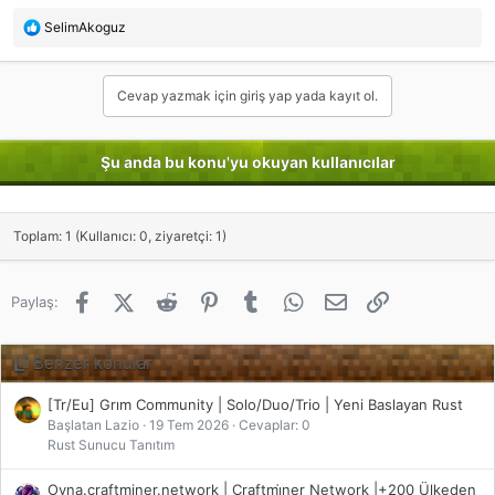
R
SelimAkoguz
e
a
c
Cevap yazmak için giriş yap yada kayıt ol.
t
i
o
Şu anda bu konu'yu okuyan kullanıcılar
n
s
:
Toplam: 1 (Kullanıcı: 0, ziyaretçi: 1)
Facebook
X (Twitter)
Reddit
Pinterest
Tumblr
WhatsApp
E-posta
Link
Paylaş:
Benzer konular
[Tr/Eu] Grım Community | Solo/Duo/Trio | Yeni Baslayan Rust
Başlatan Lazio
19 Tem 2026
Cevaplar: 0
Rust Sunucu Tanıtım
Oyna.craftminer.network | Craftmi̇ner Network |+200 Ülkeden