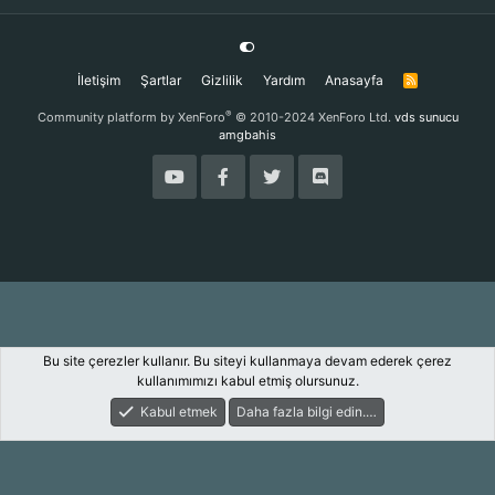
İletişim
Şartlar
Gizlilik
Yardım
Anasayfa
R
S
S
®
Community platform by XenForo
© 2010-2024 XenForo Ltd.
vds sunucu
amgbahis
Bu site çerezler kullanır. Bu siteyi kullanmaya devam ederek çerez
kullanımımızı kabul etmiş olursunuz.
Kabul etmek
Daha fazla bilgi edin.…
Forum
Keşfet
Giriş Yap
Kayıt Ol
Ara