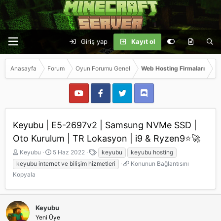
Giriş yap
Kayıt ol
Anasayfa
Forum
Oyun Forumu Genel
Web Hosting Firmaları
Keyubu | E5-2697v2 | Samsung NVMe SSD |
Oto Kurulum | TR Lokasyon | i9 & Ryzen9⭐🚀
K
B
E
Keyubu
5 Haz 2022
keyubu
keyubu hosting
o
a
t
K
keyubu internet ve bilişim hizmetleri
Konunun Bağlantısını
n
ş
i
o
Kopyala
b
l
k
n
u
a
e
u
y
n
t
n
u
g
l
u
Keyubu
b
ı
e
n
Yeni Üye