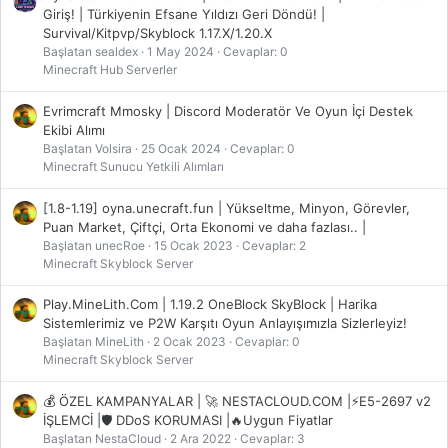
Giriş! | Türkiyenin Efsane Yıldızı Geri Döndü! |
Survival/Kitpvp/Skyblock 1.17.X/1.20.X
Başlatan sealdex
1 May 2024
Cevaplar: 0
Minecraft Hub Serverler
Evrimcraft Mmosky | Discord Moderatör Ve Oyun İçi Destek
Ekibi Alımı
Başlatan Volsira
25 Ocak 2024
Cevaplar: 0
Minecraft Sunucu Yetkili Alımları
[1.8-1.19] oyna.unecraft.fun | Yükseltme, Minyon, Görevler,
Puan Market, Çiftçi, Orta Ekonomi ve daha fazlası.. |
Başlatan unecRoe
15 Ocak 2023
Cevaplar: 2
Minecraft Skyblock Server
Play.MineLith.Com | 1.19.2 OneBlock SkyBlock | Harika
Sistemlerimiz ve P2W Karşıtı Oyun Anlayışımızla Sizlerleyiz!
Başlatan MineLith
2 Ocak 2023
Cevaplar: 0
Minecraft Skyblock Server
💰 ÖZEL KAMPANYALAR | 🚀 NESTACLOUD.COM |⚡E5-2697 v2
İŞLEMCİ |🛡️ DDoS KORUMASI |🔥Uygun Fiyatlar
Başlatan NestaCloud
2 Ara 2022
Cevaplar: 3