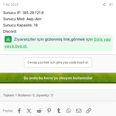
a
ç
r
a
7 Eki 2022
#1
ş
t
ğ
l
a
l
Sunucu IP: 185.29.121.6
a
r
a
Sunucu Mod: Awp-Aim
t
i
n
a
h
t
Sunucu Kapasite: 18
n
i
ı
Discord:
s
ı
Ziyaretçiler için gizlenmiş link,görmek için
Giriş yap
n
veya üye ol.
ı
K
o
p
Cevap yazmak için giriş yap yada kayıt ol.
y
a
l
Şu anda bu konu'yu okuyan kullanıcılar
a
Toplam: 1 (Kullanıcı: 0, ziyaretçi: 1)
Facebook
X (Twitter)
Reddit
Pinterest
Tumblr
WhatsApp
E-posta
Link
Paylaş: