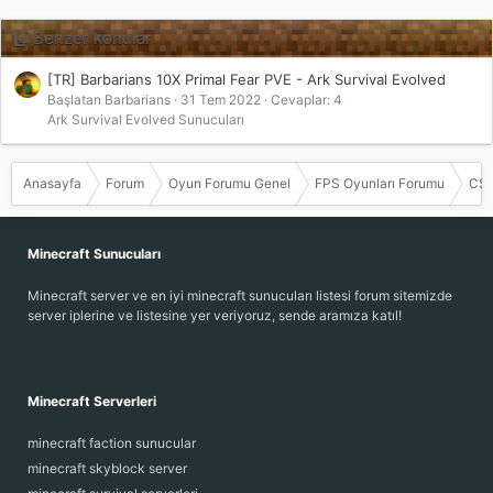
Benzer konular
[TR] Barbarians 10X Primal Fear PVE - Ark Survival Evolved
Başlatan Barbarians
31 Tem 2022
Cevaplar: 4
Ark Survival Evolved Sunucuları
Anasayfa
Forum
Oyun Forumu Genel
FPS Oyunları Forumu
CSG
Minecraft Sunucuları
Minecraft server ve en iyi minecraft sunucuları listesi forum sitemizde
server iplerine ve listesine yer veriyoruz, sende aramıza katıl!
Minecraft Serverleri
minecraft faction sunucular
minecraft skyblock server