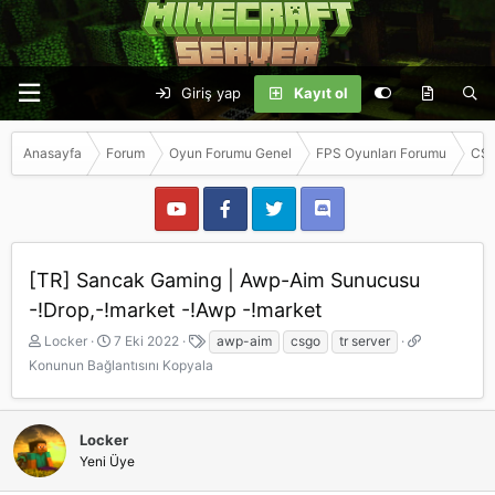
Giriş yap
Kayıt ol
Anasayfa
Forum
Oyun Forumu Genel
FPS Oyunları Forumu
CSG
[TR] Sancak Gaming | Awp-Aim Sunucusu
-!Drop,-!market -!Awp -!market
K
B
E
K
Locker
7 Eki 2022
awp-aim
csgo
tr server
o
a
t
o
Konunun Bağlantısını Kopyala
n
ş
i
n
b
l
k
u
u
a
e
n
y
n
t
u
Locker
u
g
l
n
Yeni Üye
b
ı
e
B