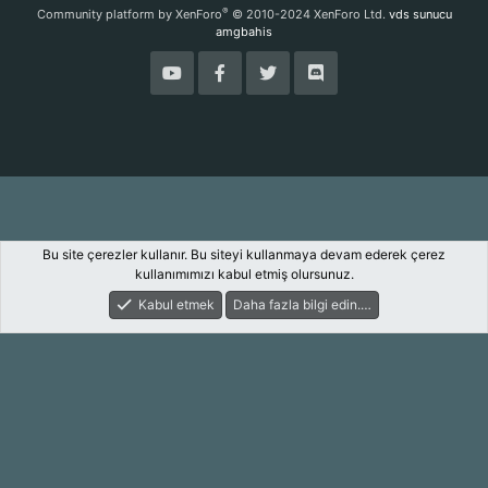
S
®
Community platform by XenForo
© 2010-2024 XenForo Ltd.
vds sunucu
amgbahis
Bu site çerezler kullanır. Bu siteyi kullanmaya devam ederek çerez
kullanımımızı kabul etmiş olursunuz.
Kabul etmek
Daha fazla bilgi edin.…
Forum
Keşfet
Giriş Yap
Kayıt Ol
Ara