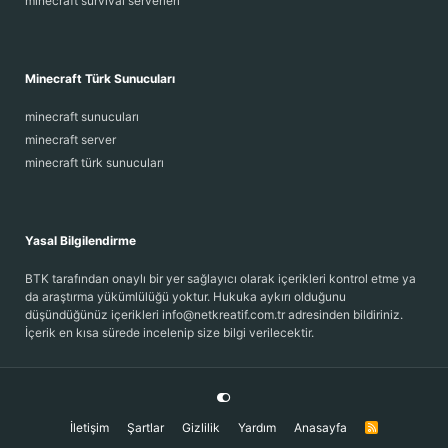
minecraft survival serverleri
Minecraft Türk Sunucuları
minecraft sunucuları
minecraft server
minecraft türk sunucuları
Yasal Bilgilendirme
BTK tarafından onaylı bir yer sağlayıcı olarak içerikleri kontrol etme ya
da araştırma yükümlülüğü yoktur. Hukuka aykırı olduğunu
düşündüğünüz içerikleri info@netkreatif.com.tr adresinden bildiriniz.
İçerik en kısa sürede incelenip size bilgi verilecektir.
İletişim
Şartlar
Gizlilik
Yardım
Anasayfa
R
S