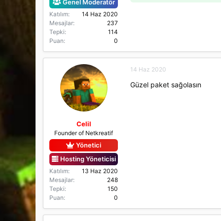
Genel Moderatör
a
h
n
i
Katılım
14 Haz 2020
Mesajlar
237
Tepki
114
Puan
0
14 Haz 2020
Güzel paket sağolasın
Celil
Founder of Netkreatif
Yönetici
Hosting Yöneticisi
Katılım
13 Haz 2020
Mesajlar
248
Tepki
150
Puan
0