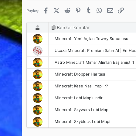
Facebook
X (Twitter)
Reddit
Pinterest
Tumblr
WhatsApp
E-posta
Link
Paylaş:
Benzer konular
Minecraft Yeni Açılan Towny Sunucusu
Ucuza Minecraft Premium Satın Al | En Hes
Astro Minecraft Mimar Alımları Başlamıştır!
Minecraft Dropper Haritası
Minecraft Kese Nasıl Yapılır?
Minecraft Lobi Map'ı İndir
Minecraft Skywars Lobi Map
Minecraft Skyblock Lobi Mapi