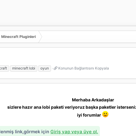
Minecraft Pluginleri
K
raft
minecraft lobi
oyun
Konunun Bağlantısını Kopyala
o
n
u
n
u
Merhaba Arkadaşlar
n
B
sizlere hazır ana lobi paketi veriyoruz başka paketler istersen
a
iyi forumlar
ğ
l
a
zlenmiş link,görmek için
Giriş yap veya üye ol.
n