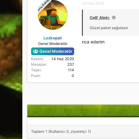
Konu Sahibi
14 Haz 2020
Celil' Alıntı:
Güzel paket sağolasın
Lazkopat
rıca ederim
Genel Moderatör
Genel Moderatör
Katılım
14 Haz 2020
Mesajlar
237
Tepki
114
Puan
0
Toplam: 1 (Kullanıcı: 0, ziyaretçi: 1)