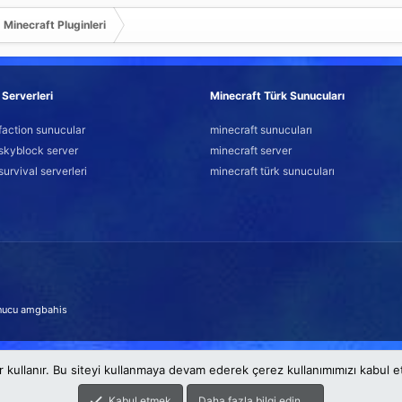
Minecraft Pluginleri
Serverleri
Minecraft Türk Sunucuları
faction sunucular
minecraft sunucuları
skyblock server
minecraft server
survival serverleri
minecraft türk sunucuları
nucu
amgbahis
r kullanır. Bu siteyi kullanmaya devam ederek çerez kullanımımızı kabul 
Kabul etmek
Daha fazla bilgi edin.…