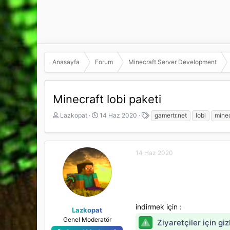
Anasayfa
Forum
Minecraft Server Development
Minecraft lobi paketi
K
B
E
Lazkopat
14 Haz 2020
gamertr.net
lobi
minec
o
a
t
n
ş
i
b
l
k
u
a
e
14 Haz 2020
y
n
t
u
g
l
b
ı
e
a
ç
r
ş
t
indirmek için :
l
a
Lazkopat
a
r
Genel Moderatör
Ziyaretçiler için gi
t
i