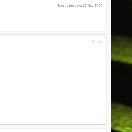
Son düzenleme:
27 Haz 2020
#2