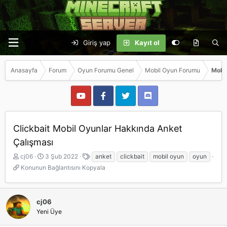
Giriş yap
Kayıt ol
Anasayfa
Forum
Oyun Forumu Genel
Mobil Oyun Forumu
Mobil
Clickbait Mobil Oyunlar Hakkında Anket
Çalışması
K
B
E
cj06
3 Şub 2022
anket
clickbait
mobil oyun
oyun
o
a
t
K
Konunun Bağlantısını Kopyala
n
ş
i
o
b
l
k
n
u
a
e
u
y
n
t
cj06
n
u
g
l
Yeni Üye
u
b
ı
e
n