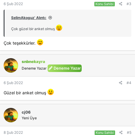
6 Şub 2022
#3
Konu Sahibi
SelimAkoguz' Alıntı:
Çok güzel bir anket olmuş
Çok teşekkürler.
snbnekayra
Deneme Yazar
Deneme Yazar
6 Şub 2022
#4
Güzel bir anket olmuş
cj06
Yeni Üye
8 Şub 2022
#5
Konu Sahibi