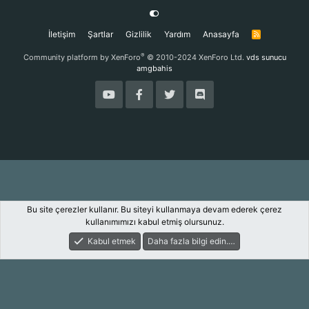
İletişim
Şartlar
Gizlilik
Yardım
Anasayfa
R
S
S
®
Community platform by XenForo
© 2010-2024 XenForo Ltd.
vds sunucu
amgbahis
Bu site çerezler kullanır. Bu siteyi kullanmaya devam ederek çerez
kullanımımızı kabul etmiş olursunuz.
Kabul etmek
Daha fazla bilgi edin.…
Forum
Keşfet
Giriş Yap
Kayıt Ol
Ara