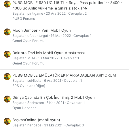
PUBG MOBİLE 980 UC 115 TL - Royal Pass paketleri -- 8400 -
4000 uc Anlık yükleme 🔥Sınırsız stoklar🔥
Başlatan pintigame
20 Ara 2022
Cevaplar: 2
PUBG Forumu
Moon Jumper - Yeni Mobil Oyun
Başlatan efecanturgut
16 Mar 2022
Cevaplar: 1
Genel Oyun Forumu
Doktora Tezi için Mobil Oyun Araştırması
Başlatan MDA
13 Mar 2022
Cevaplar: 1
Genel Oyun Forumu
PUBG MOBİLE EMÜLATÖR EKİP ARKADAŞLARI ARIYORUM
Başlatan sef4beta
6 Ara 2021
Cevaplar: 1
FPS Oyunları (Diğer)
Dünya Çapında En Çok İndirilmiş 2 Mobil Oyun
Başlatan Sadrazam
5 Kas 2021
Cevaplar: 1
Oyun Haberleri
BaşkanOnline (mobil oyun)
Başlatan hanbaba
31 Eki 2021
Cevaplar: 0