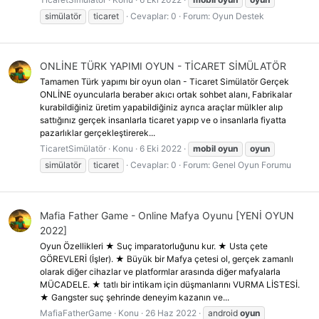
simülatör
ticaret
Cevaplar: 0
Forum:
Oyun Destek
ONLİNE TÜRK YAPIMI OYUN - TİCARET SİMÜLATÖR
Tamamen Türk yapımı bir oyun olan - Ticaret Simülatör Gerçek
ONLİNE oyuncularla beraber akıcı ortak sohbet alanı, Fabrikalar
kurabildiğiniz üretim yapabildiğiniz ayrıca araçlar mülkler alıp
sattığınız gerçek insanlarla ticaret yapıp ve o insanlarla fiyatta
pazarlıklar gerçekleştirerek...
TicaretSimülatör
Konu
6 Eki 2022
mobil
oyun
oyun
simülatör
ticaret
Cevaplar: 0
Forum:
Genel Oyun Forumu
Mafia Father Game - Online Mafya Oyunu [YENİ OYUN
2022]
Oyun Özellikleri ★ Suç imparatorluğunu kur. ★ Usta çete
GÖREVLERİ (İşler). ★ Büyük bir Mafya çetesi ol, gerçek zamanlı
olarak diğer cihazlar ve platformlar arasında diğer mafyalarla
MÜCADELE. ★ tatlı bir intikam için düşmanlarını VURMA LİSTESİ.
★ Gangster suç şehrinde deneyim kazanın ve...
MafiaFatherGame
Konu
26 Haz 2022
android
oyun