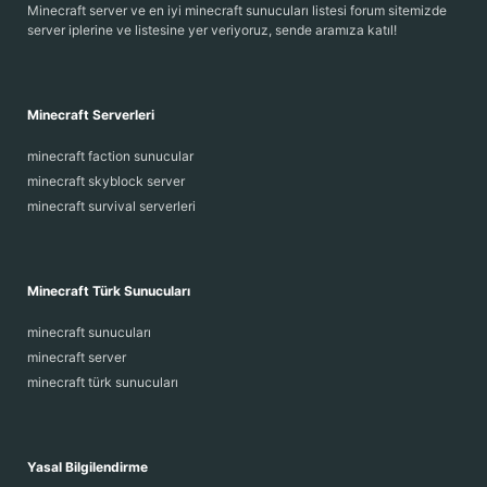
Minecraft server ve en iyi minecraft sunucuları listesi forum sitemizde
server iplerine ve listesine yer veriyoruz, sende aramıza katıl!
Minecraft Serverleri
minecraft faction sunucular
minecraft skyblock server
minecraft survival serverleri
Minecraft Türk Sunucuları
minecraft sunucuları
minecraft server
minecraft türk sunucuları
Yasal Bilgilendirme