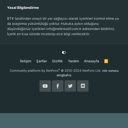
Yasal Bilgilendirme
BTK tarafından onaylı bir yer sağlayıcı olarak içerikleri kontrol etme ya
da araştırma yükümlülüğü yoktur. Hukuka aykırı olduğunu
düşündüğünüz içerikleri info@netkreatif.com.tr adresinden bildiriniz.
İçerik en kısa sürede incelenip size bilgi verilecektir.
İletişim
Şartlar
Gizlilik
Yardım
Anasayfa
R
S
S
®
Community platform by XenForo
© 2010-2024 XenForo Ltd.
vds sunucu
amgbahis