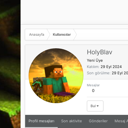
Anasayfa
Kullanıcılar
HolyBlav
Yeni Üye
Katılım
29 Eyl 2024
Son görülme
29 Eyl 2
Mesajlar
0
Bul
Profil mesajları
Son aktivite
Gönderiler
Mesaj A