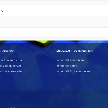
ok.
Serverleri
Minecraft Türk Sunucuları
faction sunucular
minecraft sunucuları
skyblock server
minecraft server
survival serverleri
minecraft türk sunucuları