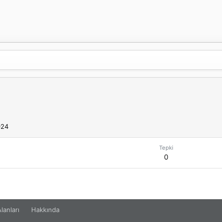
024
Tepki
0
lanları
Hakkında