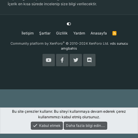
İçerik en kısa sürede incelenip size bilgi verilecektir.
İletişim
Şartlar
Gizlilik
Yardım
Anasayfa
R
S
S
®
Community platform by XenForo
© 2010-2024 XenForo Ltd.
vds sunucu
amgbahis
Bu site çerezler kullanır. Bu siteyi kullanmaya devam ederek çerez
kullanımımızı kabul etmiş olursunuz.
Kabul etmek
Daha fazla bilgi edin.…
Forum
Keşfet
Giriş Yap
Kayıt Ol
Ara