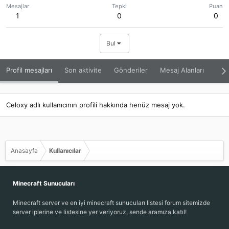
Mesajlar
Tepki
Puan
1
0
0
Bul
Profil mesajları
Son aktivite
Gönderiler
Mesaj Alanları
Hak
Celoxy adlı kullanıcının profili hakkında henüz mesaj yok.
Anasayfa
Kullanıcılar
Minecraft Sunucuları
Minecraft server ve en iyi minecraft sunucuları listesi forum sitemizde
server iplerine ve listesine yer veriyoruz, sende aramıza katıl!