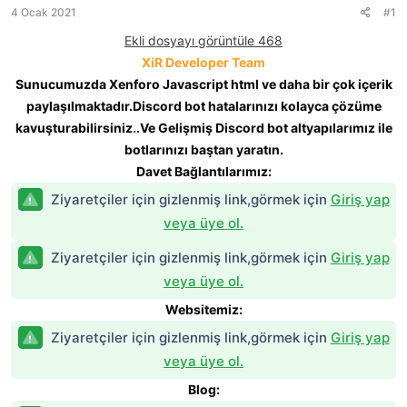
l
a
4 Ocak 2021
#1
ğ
a
r
l
Ekli dosyayı görüntüle 468
t
i
a
a
h
XiR Developer Team
n
n
i
t
Sunucumuzda Xenforo Javascript html ve daha bir çok içerik
ı
paylaşılmaktadır.Discord bot hatalarınızı kolayca çözüme
s
kavuşturabilirsiniz..Ve Gelişmiş Discord bot altyapılarımız ile
ı
n
botlarınızı baştan yaratın.
ı
Davet Bağlantılarımız:
K
o
Ziyaretçiler için gizlenmiş link,görmek için
Giriş yap
p
veya üye ol.
y
a
Ziyaretçiler için gizlenmiş link,görmek için
Giriş yap
l
a
veya üye ol.
Websitemiz:
Ziyaretçiler için gizlenmiş link,görmek için
Giriş yap
veya üye ol.
Blog: