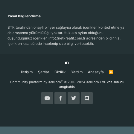
Yasal Bilgilendirme
BTK tarafından onaylı bir yer sağlayıcı olarak içerikleri kontrol etme ya
da araştırma yükümlülüğü yoktur. Hukuka aykırı olduğunu
düşündüğünüz içerikleri info@netkreatif.com.tr adresinden bildiriniz.
İçerik en kısa sürede incelenip size bilgi verilecektir.
İletişim
Şartlar
Gizlilik
Yardım
Anasayfa
R
S
S
®
Community platform by XenForo
© 2010-2024 XenForo Ltd.
vds sunucu
amgbahis