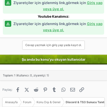
Ziyaretçiler için gizlenmiş link,görmek için
Giriş yap
veya üye ol.
Youtube Kanalımız:
Ziyaretçiler için gizlenmiş link,görmek için
Giriş yap
veya üye ol.
Cevap yazmak için giriş yap yada kayıt ol.
Şu anda bu konu'yu okuyan kullanıcılar
Toplam: 1 (Kullanıcı: 0, ziyaretçi: 1)
Facebook
X (Twitter)
Reddit
Pinterest
Tumblr
WhatsApp
E-posta
Link
Paylaş:
Anasayfa
Forum
Konu Dışı & Genel
Discord & TS3 Sunucu Tanıtım