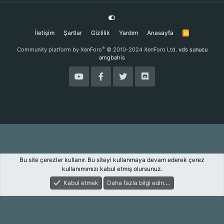
İletişim
Şartlar
Gizlilik
Yardım
Anasayfa
R
S
S
®
Community platform by XenForo
© 2010-2024 XenForo Ltd.
vds sunucu
amgbahis
Bu site çerezler kullanır. Bu siteyi kullanmaya devam ederek çerez
kullanımımızı kabul etmiş olursunuz.
Kabul etmek
Daha fazla bilgi edin.…
Forum
Keşfet
Giriş Yap
Kayıt Ol
Ara