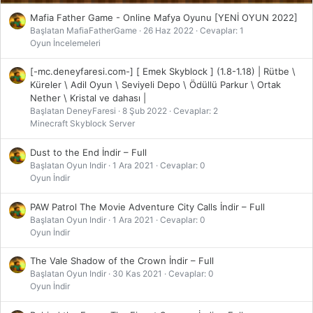
Mafia Father Game - Online Mafya Oyunu [YENİ OYUN 2022]
Başlatan MafiaFatherGame
26 Haz 2022
Cevaplar: 1
Oyun İncelemeleri
[-mc.deneyfaresi.com-] [ Emek Skyblock ] (1.8-1.18) | Rütbe \
Küreler \ Adil Oyun \ Seviyeli Depo \ Ödüllü Parkur \ Ortak
Nether \ Kristal ve dahası |
Başlatan DeneyFaresi
8 Şub 2022
Cevaplar: 2
Minecraft Skyblock Server
Dust to the End İndir – Full
Başlatan Oyun Indir
1 Ara 2021
Cevaplar: 0
Oyun İndir
PAW Patrol The Movie Adventure City Calls İndir – Full
Başlatan Oyun Indir
1 Ara 2021
Cevaplar: 0
Oyun İndir
The Vale Shadow of the Crown İndir – Full
Başlatan Oyun Indir
30 Kas 2021
Cevaplar: 0
Oyun İndir