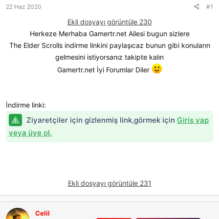
l
a
22 Haz 2020
#1
ğ
a
r
l
Ekli dosyayı görüntüle 230
t
i
a
a
h
Herkeze Merhaba Gamertr.net Ailesi bugun sizlere
n
n
i
t
The Elder Scrolls indirme linkini paylaşıcaz bunun gibi konuların
ı
gelmesini istiyorsanız takipte kalın
s
Gamertr.net İyi Forumlar Diler
ı
n
ı
K
İndirme linki:
o
p
Ziyaretçiler için gizlenmiş link,görmek için
Giriş yap
y
a
veya üye ol.
l
a
Ekli dosyayı görüntüle 231
Celil