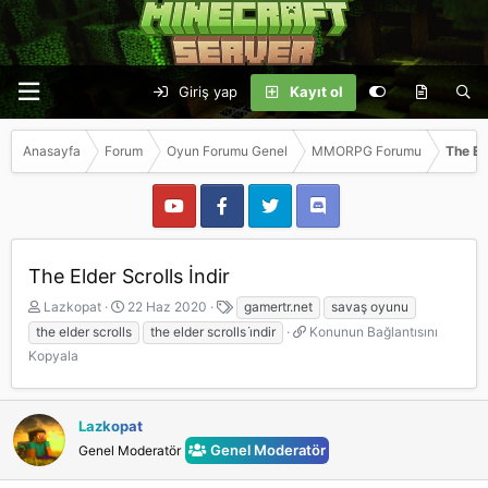
Giriş yap
Kayıt ol
Anasayfa
Forum
Oyun Forumu Genel
MMORPG Forumu
The El
The Elder Scrolls İndir
K
B
E
Lazkopat
22 Haz 2020
gamertr.net
savaş oyunu
o
a
t
K
the elder scrolls
the elder scrolls i̇ndir
Konunun Bağlantısını
n
ş
i
o
Kopyala
b
l
k
n
u
a
e
u
y
n
t
n
u
g
l
Lazkopat
u
b
ı
e
n
Genel Moderatör
Genel Moderatör
a
ç
r
B
ş
t
a