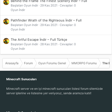
Behind the Frame The Finest Scenery İndir – Full
Başlatan Oyun Indir
29 Kas 2021
Cevaplar: 0
Oyun İndir
Pathfinder Wrath of the Righteous İndir – Full
Başlatan Oyun Indir
29 Kas 2021
Cevaplar: 0
Oyun İndir
The Artful Escape İndir – Full Türkçe
Başlatan Oyun Indir
28 Kas 2021
Cevaplar: 0
Oyun İndir
Anasayfa
Forum
Oyun Forumu Genel
MMORPG Forumu
The El
Minecraft Sunucuları
Minecraft server ve en iyi minecraft sunucuları listesi forum sitemizde
server iplerine ve listesine yer veriyoruz, sende aramıza katıl!