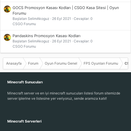
GOCS Promosyon Kasası Kodları | CSGO Kasa Sitesi | Oyun
Forumu
Başlatan SelimAkoguz
26 Eyl 2021
Cevaplar: 0
CSGO Forumu
Pandaskins Promosyon Kasası Kodları
Başlatan SelimAkoguz
26 Eyl 2021
Cevaplar: 0
CSGO Forumu
Anasayfa
Forum
Oyun Forumu Genel
FPS Oyunları Forumu
CS
Minecraft Sunucuları
Minecraft server ve en iyi minecraft sunucuları listesi forum sitemizde
server iplerine ve listesine yer veriyoruz, sende aramıza katıl!
Minecraft Serverleri