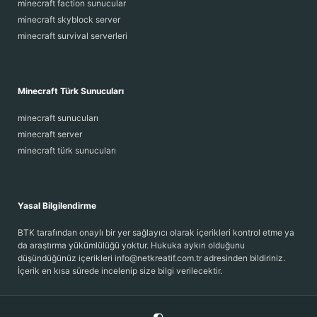
minecraft faction sunucular
minecraft skyblock server
minecraft survival serverleri
Minecraft Türk Sunucuları
minecraft sunucuları
minecraft server
minecraft türk sunucuları
Yasal Bilgilendirme
BTK tarafından onaylı bir yer sağlayıcı olarak içerikleri kontrol etme ya
da araştırma yükümlülüğü yoktur. Hukuka aykırı olduğunu
düşündüğünüz içerikleri info@netkreatif.com.tr adresinden bildiriniz.
İçerik en kısa sürede incelenip size bilgi verilecektir.