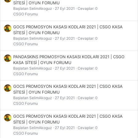
SİTESİ | OYUN FORUMU
Başlatan SelimAkoguz
27 Eyl 2021
Cevaplar: 0
CSGO Forumu
GOCS PROMOSYON KASASI KODLARI 2021 | CSGO KASA
SİTESİ | OYUN FORUMU
Başlatan SelimAkoguz
27 Eyl 2021
Cevaplar: 0
CSGO Forumu
PANDASKINS PROMOSYON KASASI KODLARI 2021 | CSGO
KASA SİTESİ | OYUN FORUMU
Başlatan SelimAkoguz
27 Eyl 2021
Cevaplar: 0
CSGO Forumu
GOCS PROMOSYON KASASI KODLARI 2021 | CSGO KASA
SİTESİ | OYUN FORUMU
Başlatan SelimAkoguz
27 Eyl 2021
Cevaplar: 0
CSGO Forumu
GOCS PROMOSYON KASASI KODLARI 2021 | CSGO KASA
SİTESİ | OYUN FORUMU
Başlatan SelimAkoguz
27 Eyl 2021
Cevaplar: 0
CSGO Forumu