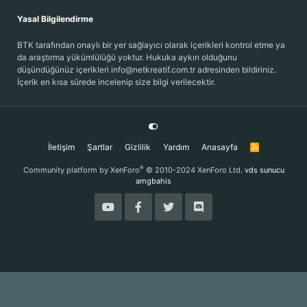
Yasal Bilgilendirme
BTK tarafından onaylı bir yer sağlayıcı olarak içerikleri kontrol etme ya
da araştırma yükümlülüğü yoktur. Hukuka aykırı olduğunu
düşündüğünüz içerikleri info@netkreatif.com.tr adresinden bildiriniz.
İçerik en kısa sürede incelenip size bilgi verilecektir.
İletişim
Şartlar
Gizlilik
Yardım
Anasayfa
R
S
S
®
Community platform by XenForo
© 2010-2024 XenForo Ltd.
vds sunucu
amgbahis