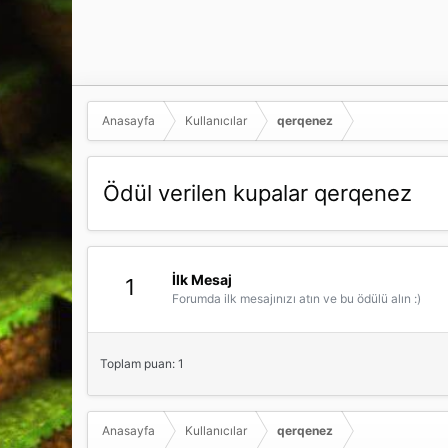
Anasayfa
Kullanıcılar
qerqenez
Ödül verilen kupalar qerqenez
İlk Mesaj
1
Forumda ilk mesajınızı atın ve bu ödülü alın :)
Toplam puan: 1
Anasayfa
Kullanıcılar
qerqenez