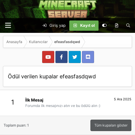
Giriş yap
Kayıt ol
Anasayfa
Kullanıcılar
efeasfasdqwd
Ödül verilen kupalar efeasfasdqwd
5 Ara 2025
İlk Mesaj
1
Forumda ilk mesajınızı atın ve bu ödülü alın :)
Toplam puan: 1
Tüm kupaları göster