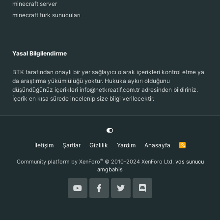
minecraft server
minecraft türk sunucuları
Yasal Bilgilendirme
BTK tarafından onaylı bir yer sağlayıcı olarak içerikleri kontrol etme ya
da araştırma yükümlülüğü yoktur. Hukuka aykırı olduğunu
düşündüğünüz içerikleri info@netkreatif.com.tr adresinden bildiriniz.
İçerik en kısa sürede incelenip size bilgi verilecektir.
İletişim
Şartlar
Gizlilik
Yardım
Anasayfa
R
S
S
®
Community platform by XenForo
© 2010-2024 XenForo Ltd.
vds sunucu
amgbahis