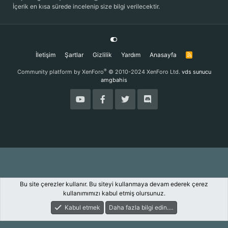
İçerik en kısa sürede incelenip size bilgi verilecektir.
İletişim
Şartlar
Gizlilik
Yardım
Anasayfa
R
S
S
®
Community platform by XenForo
© 2010-2024 XenForo Ltd.
vds sunucu
amgbahis
Bu site çerezler kullanır. Bu siteyi kullanmaya devam ederek çerez
kullanımımızı kabul etmiş olursunuz.
Kabul etmek
Daha fazla bilgi edin.…
Forum
Keşfet
Giriş Yap
Kayıt Ol
Ara