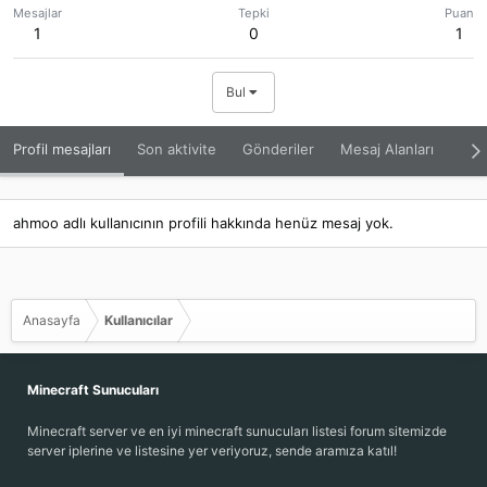
Mesajlar
Tepki
Puan
1
0
1
Bul
Profil mesajları
Son aktivite
Gönderiler
Mesaj Alanları
Hak
ahmoo adlı kullanıcının profili hakkında henüz mesaj yok.
Anasayfa
Kullanıcılar
Minecraft Sunucuları
Minecraft server ve en iyi minecraft sunucuları listesi forum sitemizde
server iplerine ve listesine yer veriyoruz, sende aramıza katıl!