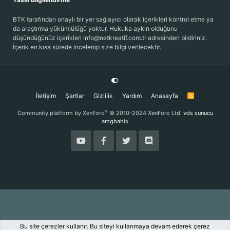
BTK tarafından onaylı bir yer sağlayıcı olarak içerikleri kontrol etme ya
da araştırma yükümlülüğü yoktur. Hukuka aykırı olduğunu
düşündüğünüz içerikleri info@netkreatif.com.tr adresinden bildiriniz.
İçerik en kısa sürede incelenip size bilgi verilecektir.
İletişim
Şartlar
Gizlilik
Yardım
Anasayfa
R
S
S
®
Community platform by XenForo
© 2010-2024 XenForo Ltd.
vds sunucu
amgbahis
Bu site çerezler kullanır. Bu siteyi kullanmaya devam ederek çerez