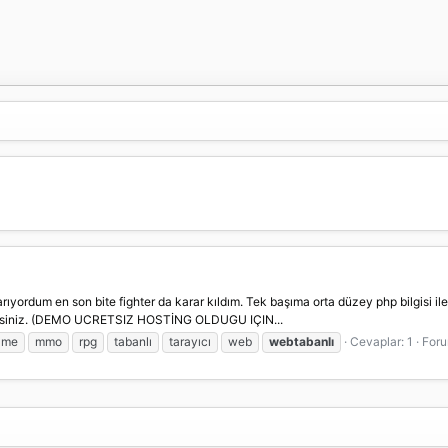
ıyordum en son bite fighter da karar kıldım. Tek başıma orta düzey php bilgisi i
irirmisiniz. (DEMO UCRETSIZ HOSTİNG OLDUGU IÇIN...
ame
mmo
rpg
tabanlı
tarayıcı
web
webtabanlı
Cevaplar: 1
For