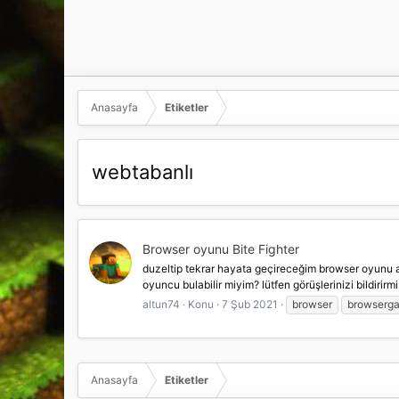
Anasayfa
Etiketler
webtabanlı
Browser oyunu Bite Fighter
duzeltip tekrar hayata geçireceğim browser oyunu ar
oyuncu bulabilir miyim? lütfen görüşlerinizi bild
altun74
Konu
7 Şub 2021
browser
browserg
Anasayfa
Etiketler