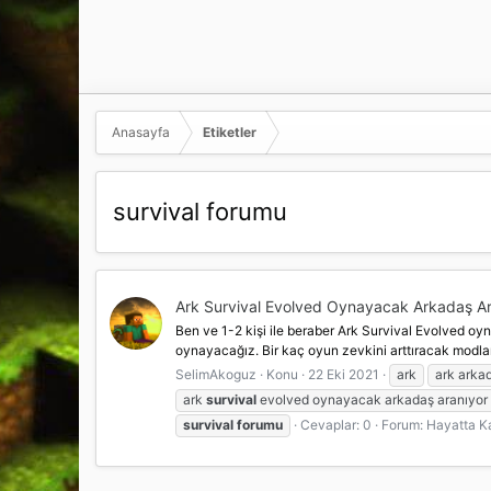
Anasayfa
Etiketler
survival forumu
Ark Survival Evolved Oynayacak Arkadaş Ar
Ben ve 1-2 kişi ile beraber Ark Survival Evolved o
oynayacağız. Bir kaç oyun zevkini arttıracak modlar
SelimAkoguz
Konu
22 Eki 2021
ark
ark arka
ark
survival
evolved oynayacak arkadaş aranıyor
survival
forumu
Cevaplar: 0
Forum:
Hayatta K