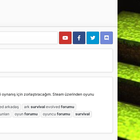
i oynanış için zorlaştıracağım. Steam üzerinden oyunu
ed arkadaş
ark
survival
evolved
forumu
unları
oyun
forumu
oyuncu
forumu
survival