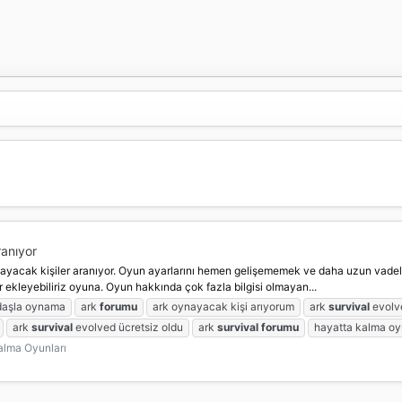
anıyor
ynayacak kişiler aranıyor. Oyun ayarlarını hemen gelişememek ve daha uzun vadel
 ekleyebiliriz oyuna. Oyun hakkında çok fazla bilgisi olmayan...
daşla oynama
ark
forumu
ark oynayacak kişi arıyorum
ark
survival
evolv
ark
survival
evolved ücretsiz oldu
ark
survival
forumu
hayatta kalma oy
alma Oyunları