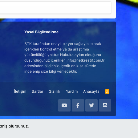
Yasal Bilgilendirme
BTK tarafından onaylı bir yer sağlayıcı olarak
içerikleri kontrol etme ya da araştırma
yükümlülüğü yoktur. Hukuka aykırı olduğunu
düşündüğünüz içerikleri info@netkreatif.com.tr
adresinden bildiriniz. İçerik en kısa sürede
incelenip size bilgi verilecektir.
İletişim
Şartlar
Gizlilik
Yardım
Anasayfa
R
S
S
etmiş olursunuz.