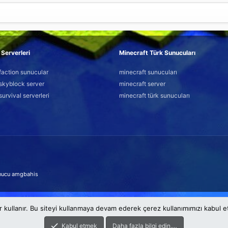
Serverleri
Minecraft Türk Sunucuları
faction sunucular
minecraft sunucuları
skyblock server
minecraft server
survival serverleri
minecraft türk sunucuları
nucu
amgbahis
r kullanır. Bu siteyi kullanmaya devam ederek çerez kullanımımızı kabul 
Kabul etmek
Daha fazla bilgi edin.…