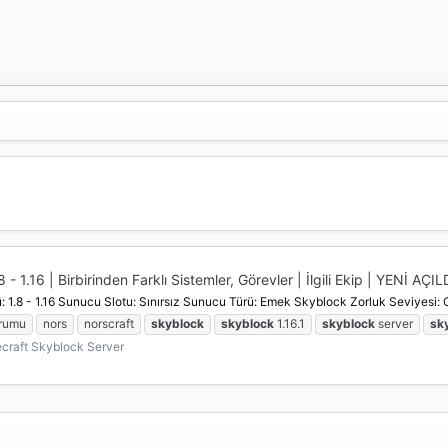
 1.16 | Birbirinden Farklı Sistemler, Görevler | İlgili Ekip | YENİ AÇIL
 1.8 - 1.16 Sunucu Slotu: Sınırsız Sunucu Türü: Emek Skyblock Zorluk Seviyesi: 
orumu
nors
norscraft
skyblock
skyblock
1.16.1
skyblock
server
sk
craft Skyblock Server