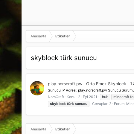
Anasayfa
Etiketler
skyblock türk sunucu
play.norscraft.pw | Orta Emek Skyblock | 1.8 -
Sunucu IP Adresi: play.norscraft.pw Sunucu Sürümü:
NorsCraft
Konu
21 Eyl 2021
hub
minecraft f
skyblock
türk
sunucu
Cevaplar: 2
Forum:
Mine
Anasayfa
Etiketler