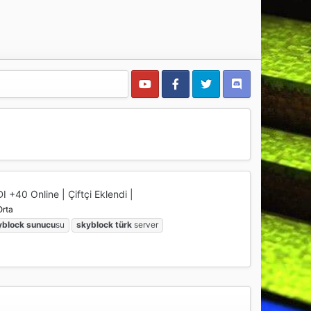
DI +40 Online | Çiftçi Eklendi |
Orta
yblock
sunucu
su
skyblock
türk
server