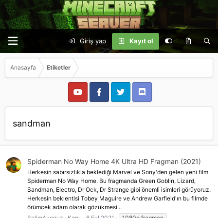
Giriş yap
Kayıt ol
Anasayfa
Etiketler
sandman
Spiderman No Way Home 4K Ultra HD Fragman (2021)
Herkesin sabırsızlıkla beklediği Marvel ve Sony'den gelen yeni film
Spiderman No Way Home. Bu fragmanda Green Goblin, Lizard,
Sandman, Electro, Dr Ock, Dr Strange gibi önemli isimleri görüyoruz.
Herkesin beklentisi Tobey Maguire ve Andrew Garfield'ın bu filmde
örümcek adam olarak gözükmesi...
SelimAkoguz
Konu
8 Eyl 2021
1080p fragman