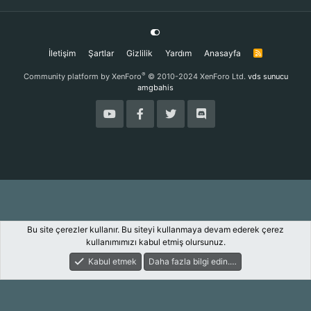
İletişim
Şartlar
Gizlilik
Yardım
Anasayfa
R
S
S
®
Community platform by XenForo
© 2010-2024 XenForo Ltd.
vds sunucu
amgbahis
Bu site çerezler kullanır. Bu siteyi kullanmaya devam ederek çerez
kullanımımızı kabul etmiş olursunuz.
Kabul etmek
Daha fazla bilgi edin.…
Forum
Keşfet
Giriş Yap
Kayıt Ol
Ara