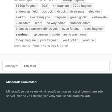
1440p fragman
2021
4k fragman
720p fragman
andrew garfield
doc ock
dr ock
dr strange
elecktro
elektro
eve dönüş yok
fragman
green goblin
kertenkele
kum adam
lizard
no way home
örümcek adam
örümcek adam eve dönüş yok
oyun forumu
resmi fragman
sandman
spiderman
spiderman no way home
tobey maguire
yeni fragman
yeşil goblin
youtube
Cevaplar: 0
Forum:
Konu Dışı & Genel
Anasayfa
Etiketler
Minecraft Sunucuları
Minecraft server ve en iyi minecraft sunucuları listesi forum sitemizde
server iplerine ve listesine yer veriyoruz, sende aramıza katıl!