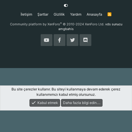
İletişim
Şartlar
Gizlilik
Yardım
Anasayfa
R
S
S
®
Community platform by XenForo
© 2010-2024 XenForo Ltd.
vds sunucu
amgbahis
Bu site çerezler kullanır. Bu siteyi kullanmaya devam ederek çerez
kullanımımızı kabul etmiş olursunuz.
Kabul etmek
Daha fazla bilgi edin.…
Forum
Keşfet
Giriş Yap
Kayıt Ol
Ara