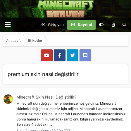
Giriş yap
Kayıt ol
Anasayfa
Etiketler
premium skin nasıl değiştirilir
Minecraft Skin Nasıl Değiştirilir?
Minecraft skin değiştirme rehberimize hoş geldiniz. Minecraft
skinimizi değiştirebilmemiz için orijinal Minecraft Launcher’ımızın
olması lazımdır. Orijinal Minecraft Launcher’ı buradan indirebilirsiniz.
Sonra hangi skini kullanacaksanız onu bilgisayarınıza kaydediniz.
Ben size 4 adet skin...
SelimAkoguz
Konu
19 Ağu 2021