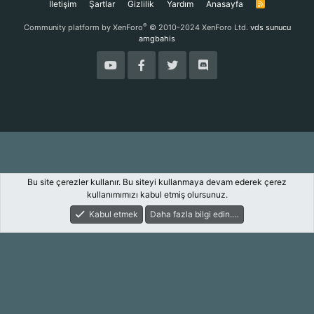
İletişim
Şartlar
Gizlilik
Yardım
Anasayfa
R
S
S
®
Community platform by XenForo
© 2010-2024 XenForo Ltd.
vds sunucu
amgbahis
Bu site çerezler kullanır. Bu siteyi kullanmaya devam ederek çerez
kullanımımızı kabul etmiş olursunuz.
Kabul etmek
Daha fazla bilgi edin.…
Forum
Keşfet
Giriş Yap
Kayıt Ol
Ara