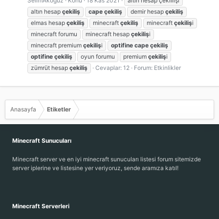
SelimAkoguz
Konu
18 Kas 2021
altın hesap çekiilişi
altın hesap
çekiliş
cape
çekiliş
demir hesap
çekiliş
elmas hesap
çekiliş
minecraft
çekiliş
minecraft
çekiliş
i
minecraft forumu
minecraft hesap
çekiliş
i
minecraft premium
çekiliş
i
optifine
cape
çekiliş
optifine
çekiliş
oyun forumu
premium
çekiliş
i
zümrüt hesap
çekiliş
Cevaplar: 12
Forum:
Etkinlikler
Anasayfa
Etiketler
Minecraft Sunucuları
Minecraft server ve en iyi minecraft sunucuları listesi forum sitemizde
server iplerine ve listesine yer veriyoruz, sende aramıza katıl!
Minecraft Serverleri