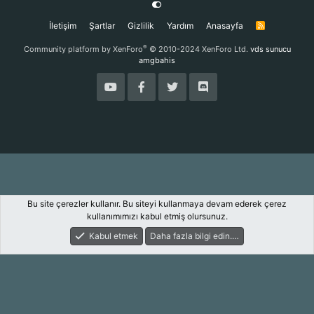
İletişim
Şartlar
Gizlilik
Yardım
Anasayfa
R
S
S
®
Community platform by XenForo
© 2010-2024 XenForo Ltd.
vds sunucu
amgbahis
Bu site çerezler kullanır. Bu siteyi kullanmaya devam ederek çerez
kullanımımızı kabul etmiş olursunuz.
Kabul etmek
Daha fazla bilgi edin.…
Forum
Keşfet
Giriş Yap
Kayıt Ol
Ara