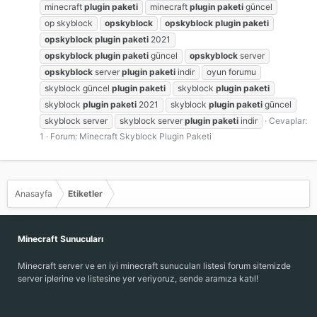
minecraft
plugin
paketi
minecraft
plugin
paketi
güncel
op skyblock
opskyblock
opskyblock
plugin
paketi
opskyblock
plugin
paketi
2021
opskyblock
plugin
paketi
güncel
opskyblock
server
opskyblock
server
plugin
paketi
indir
oyun forumu
skyblock güncel
plugin
paketi
skyblock
plugin
paketi
skyblock
plugin
paketi
2021
skyblock
plugin
paketi
güncel
skyblock server
skyblock server
plugin
paketi
indir
Cevaplar:
1
Forum:
Minecraft Skyblock Plugin Paketi
Anasayfa
Etiketler
Minecraft Sunucuları
Minecraft server ve en iyi minecraft sunucuları listesi forum sitemizde
server iplerine ve listesine yer veriyoruz, sende aramıza katıl!