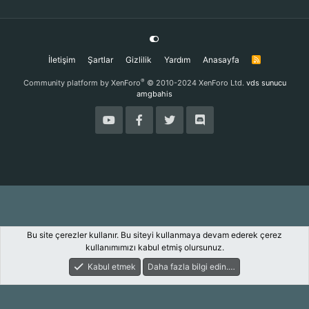
İletişim
Şartlar
Gizlilik
Yardım
Anasayfa
R
S
S
®
Community platform by XenForo
© 2010-2024 XenForo Ltd.
vds sunucu
amgbahis
Bu site çerezler kullanır. Bu siteyi kullanmaya devam ederek çerez
kullanımımızı kabul etmiş olursunuz.
Kabul etmek
Daha fazla bilgi edin.…
Forum
Keşfet
Giriş Yap
Kayıt Ol
Ara