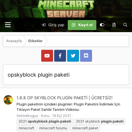
Giriş yap
Kayıt ol
Anasayfa
Etiketler
opskyblock plugin paketi
1.8.8 OP SKYBLOCK PLUGİN PAKETİ | ÜCRETSİZ!
Plugin paketinin içindeki pluginler: Plugin Paketini İndirmek İçin
Tıklayın Paket Sahibi Tanıtım Videosu:
SelimAkoguz
Konu
19 Eyl 2021
2021
opskyblock
plugin
paketi
2021 skyblock
plugin
paketi
minecraft
minecraft forumu
minecraft paket