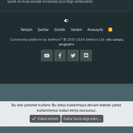
İçerik en kısa sürede incelenip size bilgi verilecektir.
İletişim
Şartlar
Gizlilik
Yardım
Anasayfa
R
S
S
®
Community platform by XenForo
© 2010-2024 XenForo Ltd.
vds sunucu
amgbahis
Bu site çerezler kullanır. Bu siteyi kullanmaya devam ederek çerez
kullanımımızı kabul etmiş olursunuz.
Kabul etmek
Daha fazla bilgi edin.…
Forum
Keşfet
Giriş Yap
Kayıt Ol
Ara