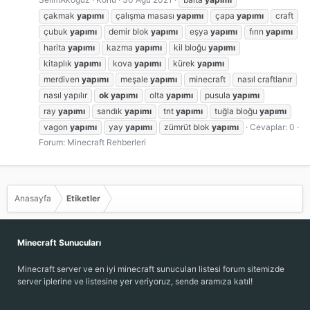
çakmak
yapımı
çalışma masası
yapımı
çapa
yapımı
craft
çubuk
yapımı
demir blok
yapımı
eşya
yapımı
fırın
yapımı
harita
yapımı
kazma
yapımı
kil bloğu
yapımı
kitaplık
yapımı
kova
yapımı
kürek
yapımı
merdiven
yapımı
meşale
yapımı
minecraft
nasıl craftlanır
nasıl yapılır
ok
yapımı
olta
yapımı
pusula
yapımı
ray
yapımı
sandık
yapımı
tnt
yapımı
tuğla bloğu
yapımı
vagon
yapımı
yay
yapımı
zümrüt blok
yapımı
Cevaplar: 0
Forum:
Minecraft Rehberleri
Anasayfa
Etiketler
Minecraft Sunucuları
Minecraft server ve en iyi minecraft sunucuları listesi forum sitemizde
server iplerine ve listesine yer veriyoruz, sende aramıza katıl!