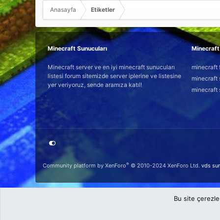
Anasayfa
Etiketler
Minecraft Sunucuları
Minecraft 
Minecraft server ve en iyi minecraft sunucuları
minecraft 
listesi forum sitemizde server iplerine ve listesine
minecraft 
yer veriyoruz, sende aramıza katıl!
minecraft 
®
Community platform by XenForo
© 2010-2024 XenForo Ltd.
vds su
Bu site çerezle