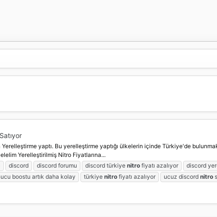
Satıyor
n Yerelleştirme yaptı. Bu yerelleştirme yaptığı ülkelerin içinde Türkiye'de bulunma
elim Yerelleştirilmiş Nitro Fiyatlarına...
c
discord
discord forumu
discord türkiye
nitro
fiyatı azalıyor
discord yer
ucu boostu artık daha kolay
türkiye
nitro
fiyatı azalıyor
ucuz discord
nitro
s