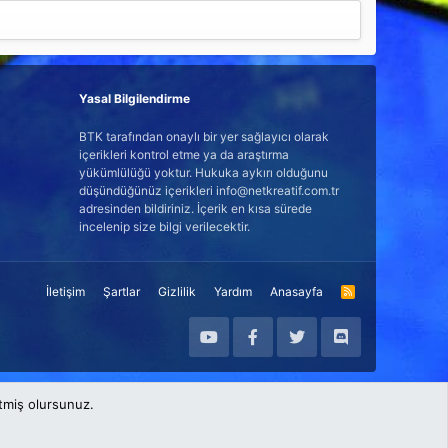
Yasal Bilgilendirme
BTK tarafından onaylı bir yer sağlayıcı olarak
içerikleri kontrol etme ya da araştırma
yükümlülüğü yoktur. Hukuka aykırı olduğunu
düşündüğünüz içerikleri info@netkreatif.com.tr
adresinden bildiriniz. İçerik en kısa sürede
incelenip size bilgi verilecektir.
İletişim
Şartlar
Gizlilik
Yardım
Anasayfa
R
S
S
etmiş olursunuz.