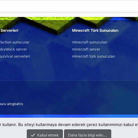
Serverleri
Minecraft Türk Sunucuları
faction sunucular
minecraft sunucuları
skyblock server
minecraft server
survival serverleri
minecraft türk sunucuları
nucu
amgbahis
r kullanır. Bu siteyi kullanmaya devam ederek çerez kullanımımızı kabul 
Kabul etmek
Daha fazla bilgi edin.…