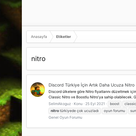
Anasayfa
Etiketler
nitro
Discord Türkiye İçin Artık Daha Ucuza Nitro 
Discord ülkelere göre Nitro fiyatlarını düzeltmek içi
Classic Nitro ve Boostlu Nitro'ya sahip olabilecek. Gel
SelimAkoguz
Konu
25 Eyl 2021
boost
classi
nitro
türkiyede çok ucuzladı
oyun forumu
sun
Genel Oyun Forumu