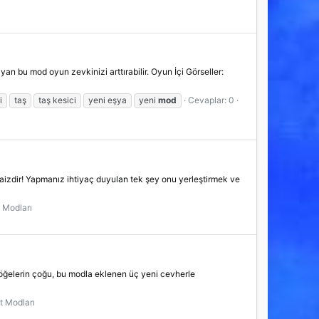
an bu mod oyun zevkinizi arttırabilir. Oyun İçi Görseller:
i
taş
taş kesici
yeni eşya
yeni
mod
Cevaplar: 0
 haizdir! Yapmanız ihtiyaç duyulan tek şey onu yerleştirmek ve
 Modları
i öğelerin çoğu, bu modla eklenen üç yeni cevherle
t Modları