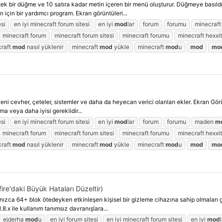
 bir düğme ve 10 satıra kadar metin içeren bir menü oluşturur. Düğmeye basıldığ
ı için bir yardımcı program. Ekran görüntüleri...
esi
en iyi minecraft forum sitesi
en iyi
mod
lar
forum
forumu
minecraft
minecraft forum
minecraft forum sitesi
minecraft forumu
minecraft hexxi
craft
mod
nasıl yüklenir
minecraft
mod
yükle
minecraft
mod
u
mod
mo
yeni cevher, çeteler, sistemler ve daha da heyecan verici olanları ekler. Ekran Gö
a veya daha iyisi gereklidir...
esi
en iyi minecraft forum sitesi
en iyi
mod
lar
forum
forumu
maden
m
minecraft forum
minecraft forum sitesi
minecraft forumu
minecraft hexxi
craft
mod
nasıl yüklenir
minecraft
mod
yükle
minecraft
mod
u
mod
mo
re'daki Büyük Hataları Düzeltir)
ızca 64+ blok ötedeyken etkinleşen kişisel bir gizleme cihazına sahip olmaları ge
1.8.x ile kullanım tanımsız davranışlara...
ejderha
mod
u
en iyi forum sitesi
en iyi minecraft forum sitesi
en iyi
mod