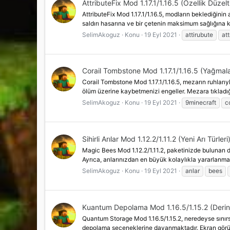
AttributeFix Mod 1.17.1/1.16.5 (Özellik Düzelti
AttributeFix Mod 1.17.1/1.16.5, modların beklediğinin a
saldırı hasarına ve bir çetenin maksimum sağlığına k
SelimAkoguz
Konu
19 Eyl 2021
attirubute
att
Corail Tombstone Mod 1.17.1/1.16.5 (Yağmala
Corail Tombstone Mod 1.17.1/1.16.5, mezarın ruhlarıyl
ölüm üzerine kaybetmenizi engeller. Mezara tıkladığı
SelimAkoguz
Konu
19 Eyl 2021
9minecraft
c
Sihirli Arılar Mod 1.12.2/1.11.2 (Yeni Arı Türleri
Magic Bees Mod 1.12.2/1.11.2, paketinizde bulunan d
Ayrıca, arılarınızdan en büyük kolaylıkla yararlanman
SelimAkoguz
Konu
19 Eyl 2021
arılar
bees
Kuantum Depolama Mod 1.16.5/1.15.2 (Derin
Quantum Storage Mod 1.16.5/1.15.2, neredeyse sınırs
depolama seçeneklerine dayanmaktadır. Ekran görüntü