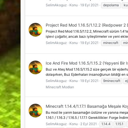
SelimAkoguz
Konu
19 Eyl 2021
depolama
ku
Project Red Mod 1.16.5/1.12.2 (Redpower 2 
Project Red Mod 1.16.5/1.12.2, Minecraft sürüm 1.4
işlevi çoğaltır, ancak bazı iyileştirmeler ve yeni ek
SelimAkoguz
Konu
19 Eyl 2021
minecraft
mi
Ice And Fire Mod 1.16.5/1.15.2 (Yepyeni Bir I
Buz ve Ateş Mod 1.16.5/1.15.2 size gerçek bir ejder
dolaşırken, Buz Ejderhaları insanoğlunun bildiği en s
SelimAkoguz
Konu
19 Eyl 2021
9minecraft
e
Minecraft Modları
Minecraft 1.14.4/1.17.1 Basamağa Meşale K
Bu mod ile yarım basamağın üstüne ve yanına meşale 
1.16.1 / 1.16.3 / 1.16.5 / 1.17.1 Gereklilikler: Forge İndi
SelimAkoguz
Konu
2 Eyl 2021
1.14.4
1.15.1