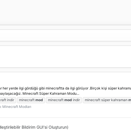
yerde ilgi gördüğü gibi minecraftta da ilgi görüyor .Birçok kişi süper kahraman m
 paylaşacağız. Minecraft Süper Kahraman Modu...
aft indir
minecraft
mod
minecraft
mod
indir
minecraft süper kahraman
m
m:
Minecraft Modları
ştirilebilir Bildirim GUI'si Oluşturun)