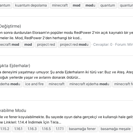
antum
kuantum depolama
minecraft
mod
mod
u
quantum
quantum
Değiştirme)
'ten sonra durdurulan Eloraam'ın popüler modu RedPower 2'nin açık kaynaklı bir 
lemeler ile. Mod, RedPower 2'den herhangi bir kod...
necraft
mod
mod
project red
project red
mod
u
Cevaplar: 0
Forum:
Min
şıkta Ejderhalar)
ha deneyimi yaşatmayı umuyor. Şu anda Ejderhaların iki türü var: Buz ve Ateş. At
oğuk yerlerde yaşar ve avlarını donarak öldürür...
jderha
mod
u
ice and fire
minecraft
minecraft ejderha
mod
u
minecraft 
oyabilme Modu
ve fener koyulabilmekte. Bu sayede oyun daha gerçekçi ve kullanışlı hale geliyor
rme Linkleri: 1.14.4 İndirmek İçin Tıkla...
1.15.2
1.16.1
1.16.3
1.16.5
1.17.1
basamağa fener
basamağa meşale