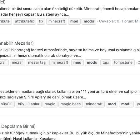
ci)
ltında bir üst sınıra sahip olan özniteliği düzeltir. Minecraft, önemli hesaplamaları 
adar her şeyi kapsar. Bu sistem ayrıca...
ribute
attributefix
fix
minecraft
mod
mod
u
Cevaplar: 0
Forum:
Mi
nabilir Mezarlar)
a ilgili bir ortaçağ fantezi atmosferinde, hayatta kalma ve boyutsal ışınlanma gibi 
nızda, zırhınızı otomatik olarak donatıyor ve...
orail
mezar
mezar taşı
minecraft
mod
mod
u
taşı
tombstone
C
)
esteklenen modlara bağlı olarak kullanılabilen 111 yeni arı türü ekler ve sahip o
ızı sağlayan Sihirli Apiary de dahil olmak üzere...
büyülü
büyülü arılar
magic
magic bees
minecraft
mod
mod
u
ye
 Depolama Birimi)
ız bir tür öğeyi tutmak için bir kap ekler. Bu, büyük ölçüde Minefactory'nin yeni
leri: Nasıl kullanılır: Kasalama...