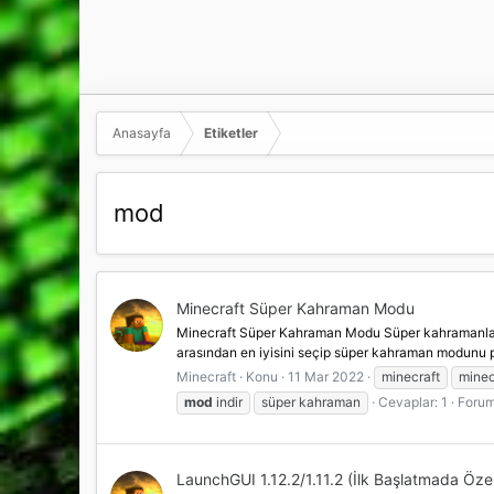
Anasayfa
Etiketler
mod
Minecraft Süper Kahraman Modu
Minecraft Süper Kahraman Modu Süper kahramanlar her 
arasından en iyisini seçip süper kahraman modunu
Minecraft
Konu
11 Mar 2022
minecraft
minecr
mod
indir
süper kahraman
Cevaplar: 1
Foru
LaunchGUI 1.12.2/1.11.2 (İlk Başlatmada Özelle