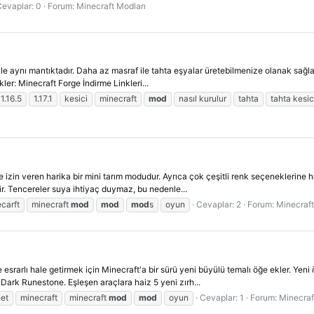
evaplar: 0
Forum:
Minecraft Modları
le aynı mantıktadır. Daha az masraf ile tahta eşyalar üretebilmenize olanak sağlay
ikler: Minecraft Forge İndirme Linkleri...
1.16.5
1.17.1
kesici
minecraft
mod
nasıl kurulur
tahta
tahta kesic
e izin veren harika bir mini tarım modudur. Ayrıca çok çeşitli renk seçeneklerine
ir. Tencereler suya ihtiyaç duymaz, bu nedenle...
carft
minecraft
mod
mod
mod
s
oyun
Cevaplar: 2
Forum:
Minecraft
esrarlı hale getirmek için Minecraft'a bir sürü yeni büyülü temalı öğe ekler. Yen
 Dark Runestone. Eşleşen araçlara haiz 5 yeni zırh...
net
minecraft
minecraft
mod
mod
oyun
Cevaplar: 1
Forum:
Minecraf