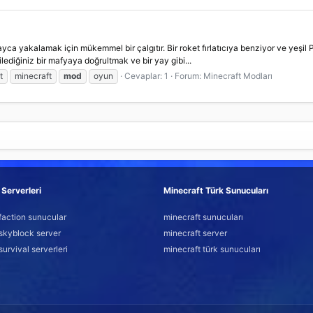
yca yakalamak için mükemmel bir çalgıtır. Bir roket fırlatıcıya benziyor ve yeşil 
diğiniz bir mafyaya doğrultmak ve bir yay gibi...
t
minecraft
mod
oyun
Cevaplar: 1
Forum:
Minecraft Modları
Serverleri
Minecraft Türk Sunucuları
faction sunucular
minecraft sunucuları
skyblock server
minecraft server
survival serverleri
minecraft türk sunucuları