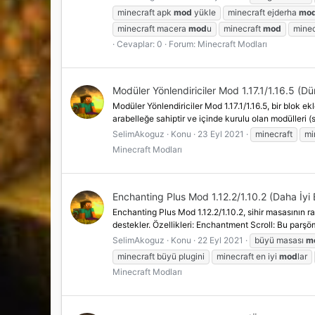
minecraft apk
mod
yükle
minecraft ejderha
mo
minecraft macera
mod
u
minecraft
mod
mine
Cevaplar: 0
Forum:
Minecraft Modları
Modüler Yönlendiriciler Mod 1.17.1/1.16.5 (D
Modüler Yönlendiriciler Mod 1.17.1/1.16.5, bir blok 
arabelleğe sahiptir ve içinde kurulu olan modülleri (
SelimAkoguz
Konu
23 Eyl 2021
minecraft
mi
Minecraft Modları
Enchanting Plus Mod 1.12.2/1.10.2 (Daha İyi 
Enchanting Plus Mod 1.12.2/1.10.2, sihir masasının r
destekler. Özellikleri: Enchantment Scroll: Bu parşöm
SelimAkoguz
Konu
22 Eyl 2021
büyü masası
m
minecraft büyü plugini
minecraft en iyi
mod
lar
Minecraft Modları