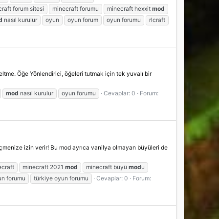
raft forum sitesi
minecraft forumu
minecraft hexxit
mod
d
nasıl kurulur
oyun
oyun forum
oyun forumu
rlcraft
tme. Öğe Yönlendirici, öğeleri tutmak için tek yuvalı bir
mod
nasıl kurulur
oyun forumu
Cevaplar: 0
Forum:
seçmenize izin verir! Bu mod ayrıca vanilya olmayan büyüleri de
craft
minecraft 2021
mod
minecraft büyü
mod
u
un forumu
türkiye oyun forumu
Cevaplar: 0
Forum: