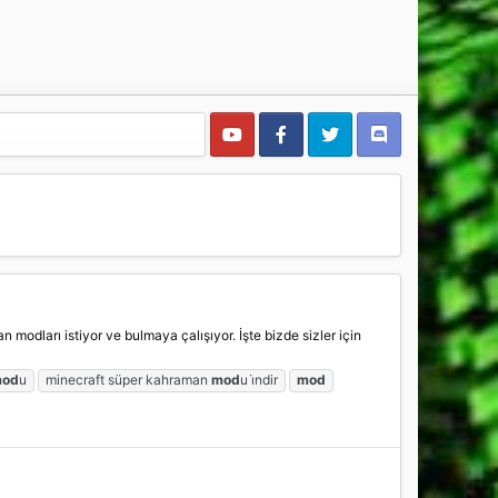
odları istiyor ve bulmaya çalışıyor. İşte bizde sizler için
od
u
minecraft süper kahraman
mod
u i̇ndir
mod