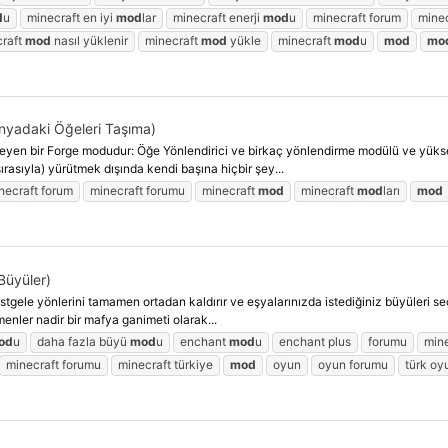
d
u
minecraft en iyi
mod
lar
minecraft enerji
mod
u
minecraft forum
minec
craft
mod
nasıl yüklenir
minecraft
mod
yükle
minecraft
mod
u
mod
mo
ünyadaki Öğeleri Taşıma)
ekleyen bir Forge modudur: Öğe Yönlendirici ve birkaç yönlendirme modülü ve yüksel
sırasıyla) yürütmek dışında kendi başına hiçbir şey...
necraft forum
minecraft forumu
minecraft
mod
minecraft
mod
ları
mod
Büyüler)
astgele yönlerini tamamen ortadan kaldırır ve eşyalarınızda istediğiniz büyüleri 
enler nadir bir mafya ganimeti olarak...
od
u
daha fazla büyü
mod
u
enchant
mod
u
enchant plus
forumu
mine
minecraft forumu
minecraft türkiye
mod
oyun
oyun forumu
türk oy