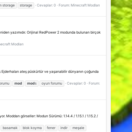
 storage
storage
Cevaplar: 0
Forum:
Minecraft Modları
yeniden yazımıdır. Orijinal RedPower 2 modunda bulunan birçok
ecraft Modları
eş Ejderhaları ateş püskürtür ve yaşanabilir dünyanın çoğunda
forumu
mod
mod
s
oyun forumu
Cevaplar: 0
Forum:
. Moddan görseller: Modun Sürümü: 1.14.4 / 1.15.1 / 1.15.2 /
basamak
blok koyma
fener
indir
meşale