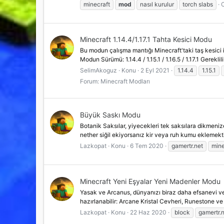
minecraft
mod
nasıl kurulur
torch slabs
C
Minecraft 1.14.4/1.17.1 Tahta Kesici Modu
Bu modun çalışma mantığı Minecraft'taki taş kesici i
Modun Sürümü: 1.14.4 / 1.15.1 / 1.16.5 / 1.17.1 Gereklil
SelimAkoguz
Konu
2 Eyl 2021
1.14.4
1.15.1
Forum:
Minecraft Modları
Büyük Saskı Modu
Botanik Saksılar, yiyecekleri tek saksılara dikmeniz
nether siğil ekiyorsanız kir veya ruh kumu eklemekt
Lazkopat
Konu
6 Tem 2020
gamertr.net
mine
Minecraft Yeni Eşyalar Yeni Madenler Modu
Yasak ve Arcanus, dünyanızı biraz daha efsanevi ve 
hazırlanabilir: Arcane Kristal Cevheri, Runestone ve
Lazkopat
Konu
22 Haz 2020
block
gamertr.