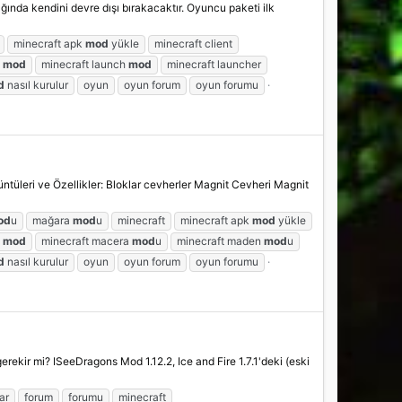
ında kendini devre dışı bırakacaktır. Oyuncu paketi ilk
minecraft apk
mod
yükle
minecraft client
t
mod
minecraft launch
mod
minecraft launcher
d
nasıl kurulur
oyun
oyun forum
oyun forumu
rüntüleri ve Özellikler: Bloklar cevherler Magnit Cevheri Magnit
od
u
mağara
mod
u
minecraft
minecraft apk
mod
yükle
t
mod
minecraft macera
mod
u
minecraft maden
mod
u
d
nasıl kurulur
oyun
oyun forum
oyun forumu
rekir mi? ISeeDragons Mod 1.12.2, Ice and Fire 1.7.1'deki (eski
lar
forum
forumu
minecraft