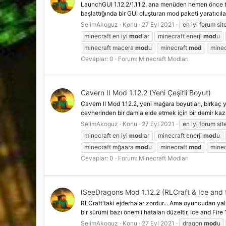
LaunchGUI 1.12.2/1.11.2, ana menüden hemen önce tek
başlattığında bir GUI oluşturan mod paketi yaratıcılar
SelimAkoguz
Konu
27 Eyl 2021
en iyi forum sit
minecraft en iyi
mod
lar
minecraft enerji
mod
u
minecraft macera
mod
u
minecraft
mod
mine
Cevaplar: 0
Forum:
Minecraft Modları
Cavern II Mod 1.12.2 (Yeni Çeşitli Boyut)
Cavern II Mod 1.12.2, yeni mağara boyutları, birkaç 
cevherinden bir damla elde etmek için bir demir kazm
SelimAkoguz
Konu
27 Eyl 2021
en iyi forum sit
minecraft en iyi
mod
lar
minecraft enerji
mod
u
minecraft mğaara
mod
u
minecraft
mod
mine
Cevaplar: 0
Forum:
Minecraft Modları
ISeeDragons Mod 1.12.2 (RLCraft & Ice and fi
RLCraft'taki ejderhalar zordur... Ama oyuncudan yaln
bir sürüm) bazı önemli hataları düzeltir, Ice and Fire 
SelimAkoguz
Konu
27 Eyl 2021
dragon
mod
u