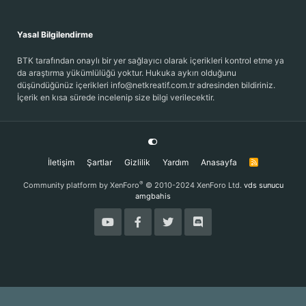
Yasal Bilgilendirme
BTK tarafından onaylı bir yer sağlayıcı olarak içerikleri kontrol etme ya
da araştırma yükümlülüğü yoktur. Hukuka aykırı olduğunu
düşündüğünüz içerikleri info@netkreatif.com.tr adresinden bildiriniz.
İçerik en kısa sürede incelenip size bilgi verilecektir.
İletişim
Şartlar
Gizlilik
Yardım
Anasayfa
R
S
S
®
Community platform by XenForo
© 2010-2024 XenForo Ltd.
vds sunucu
amgbahis