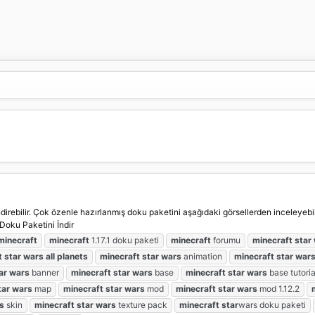
rebilir. Çok özenle hazırlanmış doku paketini aşağıdaki görsellerden inceleyebilir
 Doku Paketini İndir
minecraft
minecraft
1.17.1 doku paketi
minecraft
forumu
minecraft
star
t
star
wars
all
planets
minecraft
star
wars
animation
minecraft
star
war
ar
wars
banner
minecraft
star
wars
base
minecraft
star
wars
base tutoria
tar
wars
map
minecraft
star
wars
mod
minecraft
star
wars
mod 1.12.2
s
skin
minecraft
star
wars
texture pack
minecraft
star
wars doku paketi