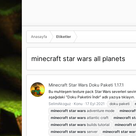
Anasayfa
Etiketler
minecraft star wars all planets
Minecraft Star Wars Doku Paketi 1.17.1
Bu muhteşem texture pack Star Wars severleri sevindi
aşağıdaki "Doku Paketini İndir" adlı yazıya tıklayın.
SelimAkoguz
Konu
17 Eyl 2021
doku paketi
minecraft
star
wars
adventure mode
minecraf
minecraft
star
wars
atlantic craft
minecraft
st
minecraft
star
wars
builds tutorial
minecraft
s
minecraft
star
wars
server
minecraft
star
war