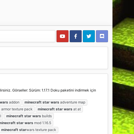
siniz. Görseller: Sürüm: 1.17.1 Doku paketini indirmek için
wars
addon
minecraft
star
wars
adventure map
s
armor texture pack
minecraft
star
wars
at at
l
minecraft
star
wars
builds
minecraft
star
wars
mod 1.16.5
minecraft
star
wars texture pack