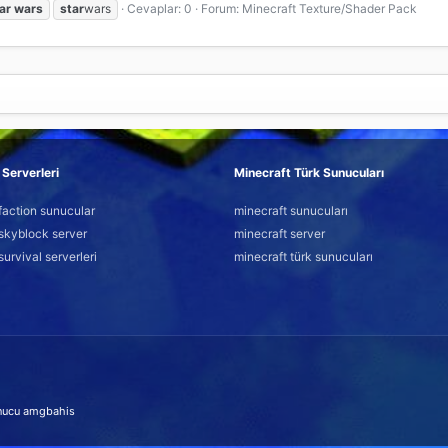
ar
wars
star
wars
Cevaplar: 0
Forum:
Minecraft Texture/Shader Pack
Serverleri
Minecraft Türk Sunucuları
faction sunucular
minecraft sunucuları
skyblock server
minecraft server
survival serverleri
minecraft türk sunucuları
nucu
amgbahis