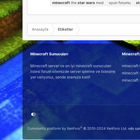
minecraft
the
star
wars
mod
oyun forumu
st
Anasayfa
Etiketler
Minecraft Sunucuları
Minecraft 
Minecraft server ve en iyi minecraft sunucuları
minecraft 
listesi forum sitemizde server iplerine ve listesine
minecraft 
yer veriyoruz, sende aramıza katıl!
minecraft 
®
Community platform by XenForo
© 2010-2024 XenForo Ltd.
vds su