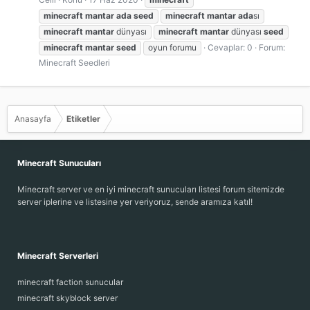
minecraft
mantar
ada
seed
minecraft
mantar
ada
sı
minecraft
mantar
dünyası
minecraft
mantar
dünyası
seed
minecraft
mantar
seed
oyun forumu
Cevaplar: 0
Forum:
Minecraft Seedleri
Anasayfa
Etiketler
Minecraft Sunucuları
Minecraft server ve en iyi minecraft sunucuları listesi forum sitemizde
server iplerine ve listesine yer veriyoruz, sende aramıza katıl!
Minecraft Serverleri
minecraft faction sunucular
minecraft skyblock server