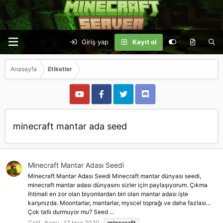
Giriş yap
Kayıt ol
Anasayfa
Etiketler
minecraft mantar ada seed
Minecraft Mantar Adası Seedi
Minecraft Mantar Adası Seedi Minecraft mantar dünyası seedi,
minecraft mantar adası dünyasını sizler için paylaşıyorum. Çıkma
ihtimali en zor olan biyomlardan biri olan mantar adası işte
karşınızda. Moontarlar, mantarlar, myscel toprağı ve daha fazlası...
Çok tatlı durmuyor mu? Seed ...
Celil
Konu
17 Haz 2020
minecraft