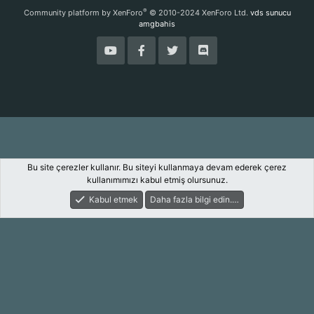
S
®
Community platform by XenForo
© 2010-2024 XenForo Ltd.
vds sunucu
amgbahis
Bu site çerezler kullanır. Bu siteyi kullanmaya devam ederek çerez
kullanımımızı kabul etmiş olursunuz.
Kabul etmek
Daha fazla bilgi edin.…
Forum
Keşfet
Giriş Yap
Kayıt Ol
Ara