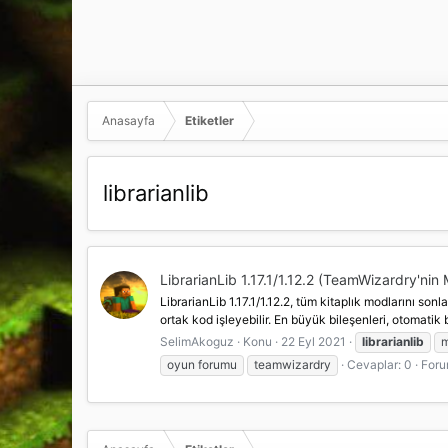
Anasayfa
Etiketler
librarianlib
LibrarianLib 1.17.1/1.12.2 (TeamWizardry'nin M
LibrarianLib 1.17.1/1.12.2, tüm kitaplık modlarını
ortak kod işleyebilir. En büyük bileşenleri, otomatik 
SelimAkoguz
Konu
22 Eyl 2021
librarianlib
m
oyun forumu
teamwizardry
Cevaplar: 0
For