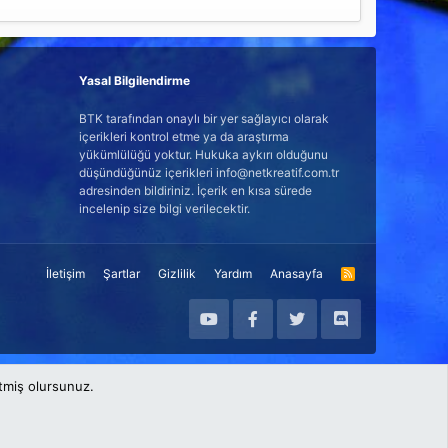
Yasal Bilgilendirme
BTK tarafından onaylı bir yer sağlayıcı olarak
içerikleri kontrol etme ya da araştırma
yükümlülüğü yoktur. Hukuka aykırı olduğunu
düşündüğünüz içerikleri info@netkreatif.com.tr
adresinden bildiriniz. İçerik en kısa sürede
incelenip size bilgi verilecektir.
İletişim
Şartlar
Gizlilik
Yardım
Anasayfa
R
S
S
etmiş olursunuz.