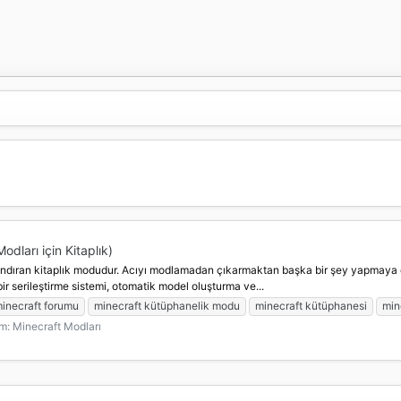
odları için Kitaplık)
 sonlandıran kitaplık modudur. Acıyı modlamadan çıkarmaktan başka bir şey yap
bir serileştirme sistemi, otomatik model oluşturma ve...
inecraft forumu
minecraft kütüphanelik modu
minecraft kütüphanesi
min
um:
Minecraft Modları