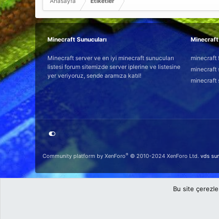
Anasayfa
Etiketler
Minecraft Sunucuları
Minecraft 
Minecraft server ve en iyi minecraft sunucuları
minecraft 
listesi forum sitemizde server iplerine ve listesine
minecraft 
yer veriyoruz, sende aramıza katıl!
minecraft 
®
Community platform by XenForo
© 2010-2024 XenForo Ltd.
vds su
Bu site çerezle