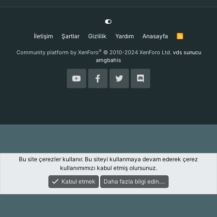
İletişim
Şartlar
Gizlilik
Yardım
Anasayfa
R
S
S
®
Community platform by XenForo
© 2010-2024 XenForo Ltd.
vds sunucu
amgbahis
Bu site çerezler kullanır. Bu siteyi kullanmaya devam ederek çerez
kullanımımızı kabul etmiş olursunuz.
Kabul etmek
Daha fazla bilgi edin.…
Forum
Keşfet
Giriş Yap
Kayıt Ol
Ara