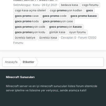
SelimAkoguz
Konu
26 Eyl 2021
bedava kasa
csgo forumu
csgo kasa açma siteleri
csgo
promo
syon kodları
gocs
gocs
promo
case
gocs
promo
code
gocs
promo
kasası
gocs
promo
kodu
gocs
promo
syon case
gocs
promo
syon code
gocs
promo
syon
kasası
gocs
promo
syon kodu
günlük kasa
oyun forumu
ücretsiz bakiye
ücretsiz kasa
Cevaplar: 0
Forum:
CSGO
Forumu
Anasayfa
Etiketler
Minecraft Sunucuları
Minecraft server ve en iyi minecraft sunucuları listesi forum sitemizde
server iplerine ve listesine yer veriyoruz, sende aramıza katıl!