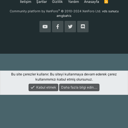
İletişim
Şartlar
Gizlilik
Yardım
Anasayfa
R
S
S
®
Community platform by XenForo
© 2010-2024 XenForo Ltd.
vds sunucu
amgbahis
Bu site çerezler kullanır. Bu siteyi kullanmaya devam ederek çerez
kullanımımızı kabul etmiş olursunuz.
Kabul etmek
Daha fazla bilgi edin.…
Forum
Keşfet
Giriş Yap
Kayıt Ol
Ara