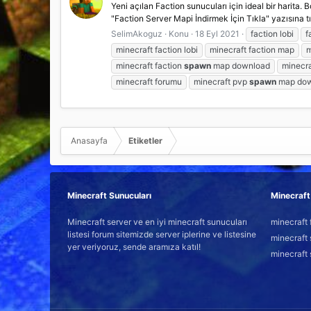
Yeni açılan Faction sunucuları için ideal bir harita.
"Faction Server Mapi İndirmek İçin Tıkla" yazısına tı
SelimAkoguz
Konu
18 Eyl 2021
faction lobi
f
minecraft faction lobi
minecraft faction map
m
minecraft faction
spawn
map download
minecr
minecraft forumu
minecraft pvp
spawn
map dow
Anasayfa
Etiketler
Minecraft Sunucuları
Minecraft 
Minecraft server ve en iyi minecraft sunucuları
minecraft 
listesi forum sitemizde server iplerine ve listesine
minecraft 
yer veriyoruz, sende aramıza katıl!
minecraft 