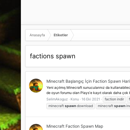
Anasayfa
Etiketler
factions spawn
Minecraft Başlangıç İçin Faction Spawn Harit
Yeni açılmış Minecraft sunucularınız da kullanabilece
de oyun forumu olan Plays'e kayıt olarak daha çok b
SelimAkoguz
Konu
16 Eki 2021
faction indir
minecraft
spawn
download
minecraft
spawn
in
Minecraft Faction Spawn Map