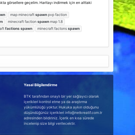
kta görsellere geçelim. Haritayı indirmek için en alttaki
awn
map minecraft
spawn
pvp faction
wn
minecraft faction
spawn
map 1.8
aft
factions
spawn
minecraft factons
spawn
Yasal Bilgilendirme
BTK tarafından onaylı bir yer sağlayıcı olarak
içerikleri kontrol etme ya da araştırma
yükümlülüğü yoktur. Hukuka aykırı olduğunu
düşündüğünüz içerikleri info@netkreatif.com.tr
adresinden bildiriniz. İçerik en kısa sürede
incelenip size bilgi verilecektir.