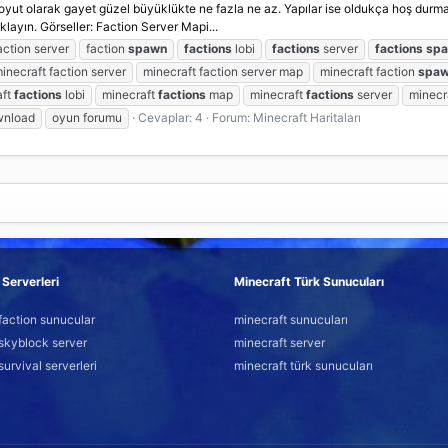
 Boyut olarak gayet güzel büyüklükte ne fazla ne az. Yapılar ise oldukça hoş durma
klayın. Görseller: Faction Server Mapi...
action server
faction
spawn
factions
lobi
factions
server
factions
sp
inecraft faction server
minecraft faction server map
minecraft faction
spa
aft
factions
lobi
minecraft
factions
map
minecraft
factions
server
minecr
nload
oyun forumu
Cevaplar: 4
Forum:
Minecraft Haritaları
Serverleri
Minecraft Türk Sunucuları
faction sunucular
minecraft sunucuları
skyblock server
minecraft server
survival serverleri
minecraft türk sunucuları