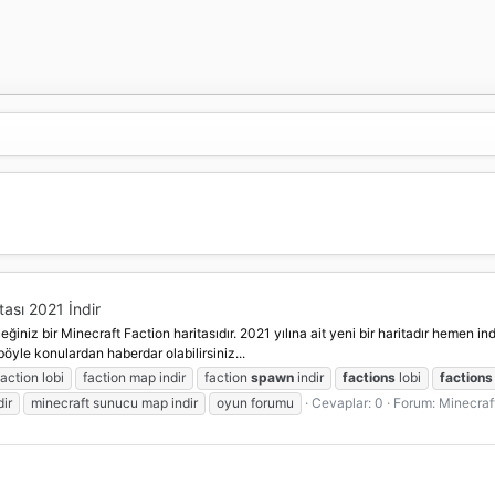
ası 2021 İndir
ğiniz bir Minecraft Faction haritasıdır. 2021 yılına ait yeni bir haritadır hemen i
öyle konulardan haberdar olabilirsiniz...
faction lobi
faction map indir
faction
spawn
indir
factions
lobi
factions
dir
minecraft sunucu map indir
oyun forumu
Cevaplar: 0
Forum:
Minecraft