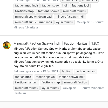
faction
map
indir
faction spawn indir
factions
lobi
factions
map
factions
spawn
minecraft forumu
minecraft spawn download
minecraft spawn indir
minecraft sunucu
map
indir
oyun forumu
Cevaplar: 0
Forum:
Minecraft Haritaları
Minecraft Faction Spawn İndir | Faction Haritası | 1.8.X
Minecraft Faction Sunucu Spawn Haritası Merhabalar arkadaşlar
bugün sizlere minecraft faction sunucu spawn paylaşacağım. Sizde
buradan minecraft faction sunucu mapı indir yapabilirsiniz.
Minecraft faction spawnınında stone brick ve taşlar kullanmış. Orta
boyutta bir harita kale gibi bir...
SelimAkoguz
Konu
19 Eyl 2021
faction
faction haritası
faction
map
faction spawn
faction spawn indir
factions
haritası
factions
map
minecraft faction
minecraft forumu
oyun forumu
Cevaplar: 0
Forum:
Minecraft
Haritaları