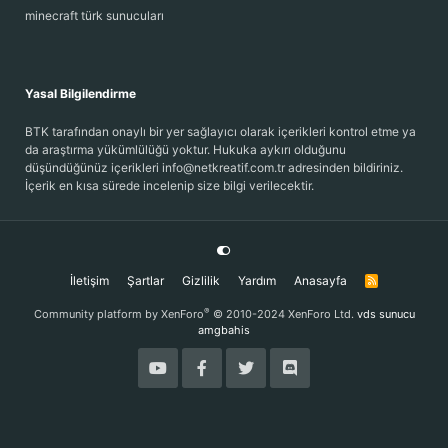
minecraft türk sunucuları
Yasal Bilgilendirme
BTK tarafından onaylı bir yer sağlayıcı olarak içerikleri kontrol etme ya
da araştırma yükümlülüğü yoktur. Hukuka aykırı olduğunu
düşündüğünüz içerikleri info@netkreatif.com.tr adresinden bildiriniz.
İçerik en kısa sürede incelenip size bilgi verilecektir.
İletişim
Şartlar
Gizlilik
Yardım
Anasayfa
R
S
S
®
Community platform by XenForo
© 2010-2024 XenForo Ltd.
vds sunucu
amgbahis