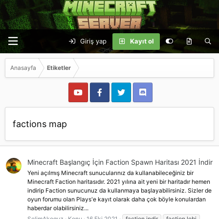
Giriş yap
Kayıt ol
Anasayfa
Etiketler
factions map
Minecraft Başlangıç İçin Faction Spawn Haritası 2021 İndir
Yeni açılmış Minecraft sunucularınız da kullanabileceğiniz bir
Minecraft Faction haritasıdır. 2021 yılına ait yeni bir haritadır hemen
indirip Faction sunucunuz da kullanmaya başlayabilirsiniz. Sizler de
oyun forumu olan Plays'e kayıt olarak daha çok böyle konulardan
haberdar olabilirsiniz...
SelimAkoguz
Konu
16 Eki 2021
faction indir
faction lobi