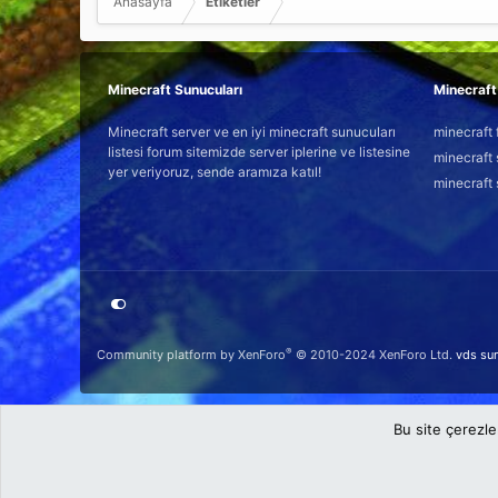
Anasayfa
Etiketler
Minecraft Sunucuları
Minecraft 
Minecraft server ve en iyi minecraft sunucuları
minecraft 
listesi forum sitemizde server iplerine ve listesine
minecraft 
yer veriyoruz, sende aramıza katıl!
minecraft 
®
Community platform by XenForo
© 2010-2024 XenForo Ltd.
vds su
Bu site çerezle