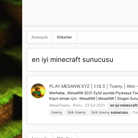
Anasayfa
Etiketler
en iyi minecraft sunucusu
PLAY.MESANW.XYZ | 1.16.5 | Towny | Altın - 
Merhaba , MesaNW 2021 Eylül ayında Piyasaya Town
Kayıt olmak için : MesaNW | MesaNW | Slogan Sun
MesaTowny
Konu
23 Eyl 2021
en
iyi
minecraft
towny
türk towny
türk towny
sunucusu
Ce