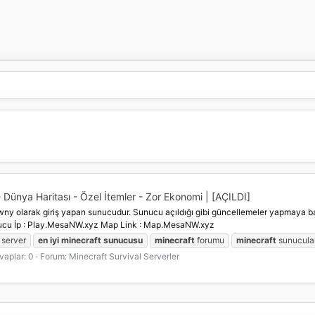
Dünya Haritası - Özel İtemler - Zor Ekonomi | [AÇILDI]
y olarak giriş yapan sunucudur. Sunucu açıldığı gibi güncellemeler yapmaya ba
ucu İp : Play.MesaNW.xyz Map Link : Map.MesaNW.xyz
server
en
iyi
minecraft
sunucusu
minecraft
forumu
minecraft
sunucular
vaplar: 0
Forum:
Minecraft Survival Serverler