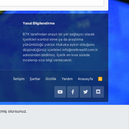
Yasal Bilgilendirme
BTK tarafından onaylı bir yer sağlayıcı olarak
içerikleri kontrol etme ya da araştırma
yükümlülüğü yoktur. Hukuka aykırı olduğunu
düşündüğünüz içerikleri info@netkreatif.com.tr
adresinden bildiriniz. İçerik en kısa sürede
incelenip size bilgi verilecektir.
İletişim
Şartlar
Gizlilik
Yardım
Anasayfa
R
S
S
etmiş olursunuz.