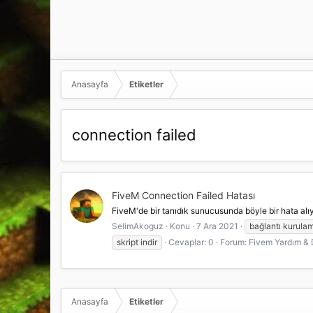
Anasayfa
Etiketler
connection failed
FiveM Connection Failed Hatası
FiveM'de bir tanıdık sunucusunda böyle bir hata alı
SelimAkoguz
Konu
7 Ara 2021
bağlantı kurula
skript indir
Cevaplar: 0
Forum:
Fivem Yardım &
Anasayfa
Etiketler