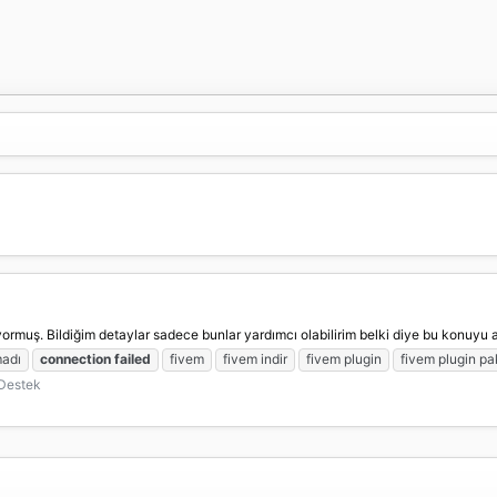
yormuş. Bildiğim detaylar sadece bunlar yardımcı olabilirim belki diye bu konuyu 
madı
connection
failed
fivem
fivem indir
fivem plugin
fivem plugin pa
 Destek