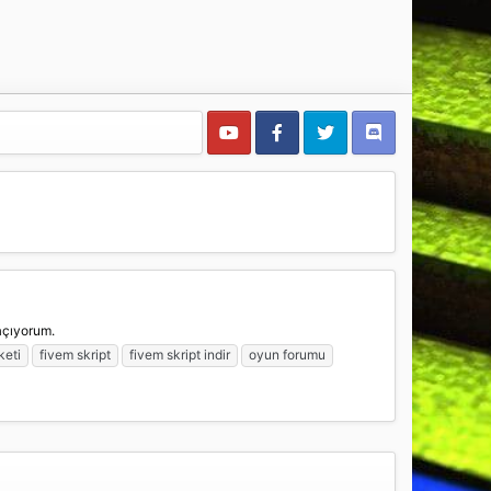
açıyorum.
keti
fivem skript
fivem skript indir
oyun forumu