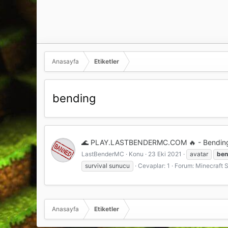
Anasayfa
Etiketler
bending
🌊 PLAY.LASTBENDERMC.COM 🔥 - Bending | K
LastBenderMC
Konu
23 Eki 2021
avatar
ben
survival sunucu
Cevaplar: 1
Forum:
Minecraft S
Anasayfa
Etiketler