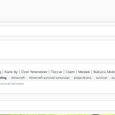
anlı Ay | Özel Yetenekler | Tüccar | Claim | Meslek | Bükücü Mob
ding
minecraft
minecraft survival sunucular
projectkorra
survival
su
urvival Serverler