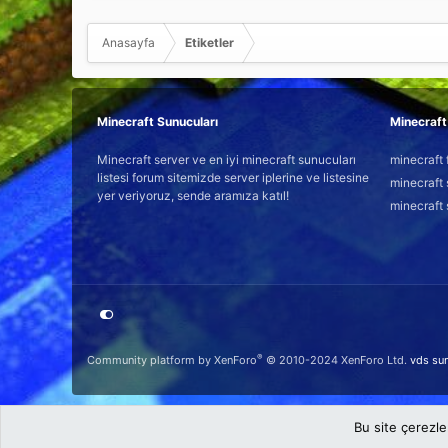
Anasayfa
Etiketler
Minecraft Sunucuları
Minecraft 
Minecraft server ve en iyi minecraft sunucuları
minecraft 
listesi forum sitemizde server iplerine ve listesine
minecraft 
yer veriyoruz, sende aramıza katıl!
minecraft 
®
Community platform by XenForo
© 2010-2024 XenForo Ltd.
vds su
Bu site çerezle