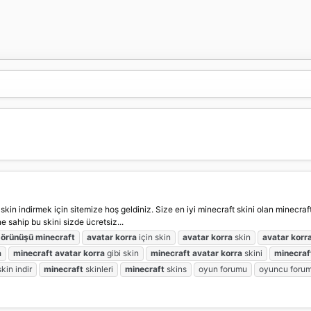
skin indirmek için sitemize hoş geldiniz. Size en iyi minecraft skini olan minecraf
 sahip bu skini sizde ücretsiz...
örünüşü
minecraft
avatar
korra
için skin
avatar
korra
skin
avatar
korr
a
minecraft
avatar
korra
gibi skin
minecraft
avatar
korra
skini
minecraf
kin indir
minecraft
skinleri
minecraft
skins
oyun forumu
oyuncu foru