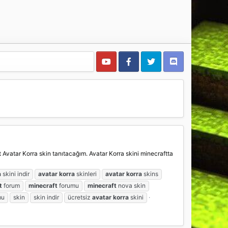
t Avatar Korra skin tanıtacağım. Avatar Korra skini minecraftta
a
skini indir
avatar
korra
skinleri
avatar
korra
skins
t
forum
minecraft
forumu
minecraft
nova skin
mu
skin
skin indir
ücretsiz
avatar
korra
skini