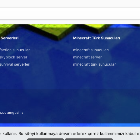
Serverleri
Minecraft Türk Sunucuları
faction sunucular
minecraft sunucuları
skyblock server
minecraft server
survival serverleri
minecraft türk sunucuları
nucu
amgbahis
r kullanır. Bu siteyi kullanmaya devam ederek çerez kullanımımızı kabul 