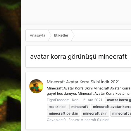
Anasayfa
Etiketler
avatar korra görünüşü minecraft
Minecraft Avatar Korra Skini İndir 2021
Minecraft Avatar Korra Skini Minecraft Avatar Korra 
gayet hoş duruyor. Minecraft Avatar Korra kostümüne
FightFreedom
Konu
21 Ara 2021
avatar
korra
g
mc skinleri
minecraft
minecraft
avatar
korr
minecraft
pe skin
minecraft
skin
minecraft
s
Cevaplar: 0
Forum:
Minecraft Skinleri