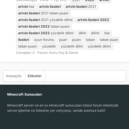
artvin
lise
artvin
liseleri
artvin
liseleri
2021
artvin
liseleri
2021 taban puanı
artvin
liseleri
2021 yüzdelik dilimi
artvin
liseleri
2022
artvin
liseleri
2022
taban puanı
artvin
liseleri
2022
yüzdelik dilimi
dilim
dilimi
lise
liseleri
oyun forumu
puan
puanı
taban
taban puan
taban puanı
yüzdelik
yüzdelik dilim
yüzdelik dilimi
Cevaplar: 0
Forum:
Konu Dışı & Genel
Anasayfa
Etiketler
Minecraft Sunucuları
Minecraft server ve en iyi minecraft sunucuları listesi forum sitemizde
server iplerine ve listesine yer veriyoruz, sende aramıza katıl!