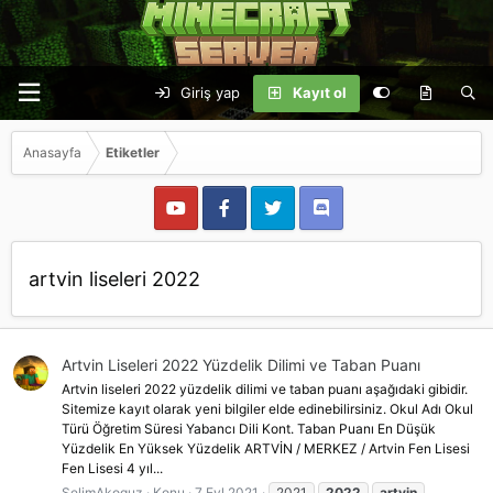
Giriş yap
Kayıt ol
Anasayfa
Etiketler
artvin liseleri 2022
Artvin Liseleri 2022 Yüzdelik Dilimi ve Taban Puanı
Artvin liseleri 2022 yüzdelik dilimi ve taban puanı aşağıdaki gibidir.
Sitemize kayıt olarak yeni bilgiler elde edinebilirsiniz. Okul Adı Okul
Türü Öğretim Süresi Yabancı Dili Kont. Taban Puanı En Düşük
Yüzdelik En Yüksek Yüzdelik ARTVİN / MERKEZ / Artvin Fen Lisesi
Fen Lisesi 4 yıl...
SelimAkoguz
Konu
7 Eyl 2021
2021
2022
artvin