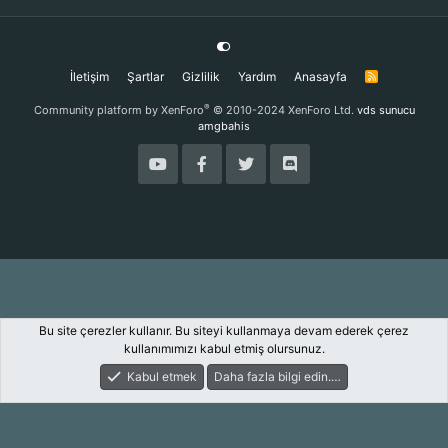
İletişim
Şartlar
Gizlilik
Yardım
Anasayfa
R
S
S
®
Community platform by XenForo
© 2010-2024 XenForo Ltd.
vds sunucu
amgbahis
Bu site çerezler kullanır. Bu siteyi kullanmaya devam ederek çerez
kullanımımızı kabul etmiş olursunuz.
Kabul etmek
Daha fazla bilgi edin.…
Forum
Keşfet
Giriş Yap
Kayıt Ol
Ara