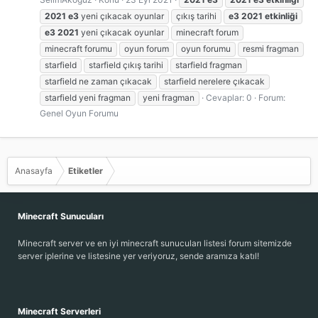
2021
e3
yeni çıkacak oyunlar
çıkış tarihi
e3
2021
etkinliği
e3
2021
yeni çıkacak oyunlar
minecraft forum
minecraft forumu
oyun forum
oyun forumu
resmi fragman
starfield
starfield çıkış tarihi
starfield fragman
starfield ne zaman çıkacak
starfield nerelere çıkacak
starfield yeni fragman
yeni fragman
Cevaplar: 0
Forum:
Genel Oyun Forumu
Anasayfa
Etiketler
Minecraft Sunucuları
Minecraft server ve en iyi minecraft sunucuları listesi forum sitemizde
server iplerine ve listesine yer veriyoruz, sende aramıza katıl!
Minecraft Serverleri