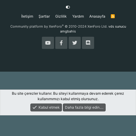
İletişim
Şartlar
Gizlilik
Yardım
Anasayfa
R
S
S
®
Community platform by XenForo
© 2010-2024 XenForo Ltd.
vds sunucu
amgbahis
Bu site çerezler kullanır. Bu siteyi kullanmaya devam ederek çerez
kullanımımızı kabul etmiş olursunuz.
Kabul etmek
Daha fazla bilgi edin.…
Forum
Keşfet
Giriş Yap
Kayıt Ol
Ara