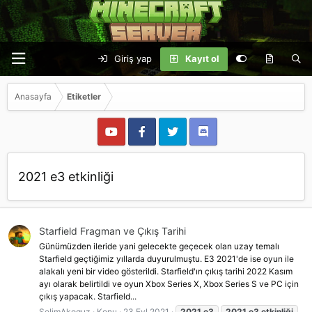
Giriş yap
Kayıt ol
Anasayfa
Etiketler
2021 e3 etkinliği
Starfield Fragman ve Çıkış Tarihi
Günümüzden ileride yani gelecekte geçecek olan uzay temalı
Starfield geçtiğimiz yıllarda duyurulmuştu. E3 2021'de ise oyun ile
alakalı yeni bir video gösterildi. Starfield'ın çıkış tarihi 2022 Kasım
ayı olarak belirtildi ve oyun Xbox Series X, Xbox Series S ve PC için
çıkış yapacak. Starfield...
SelimAkoguz
Konu
23 Eyl 2021
2021
e3
2021
e3
etkinliği