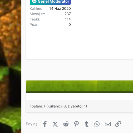
Genel Moderatör
a
h
n
i
Katılım
14 Haz 2020
Mesajlar
237
Tepki
114
Puan
0
Toplam: 1 (Kullanıcı: 0, ziyaretçi: 1)
Facebook
X (Twitter)
Reddit
Pinterest
Tumblr
WhatsApp
E-posta
Link
Paylaş: