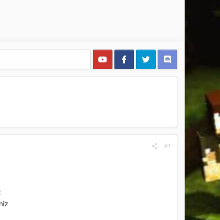
#1
z
niz