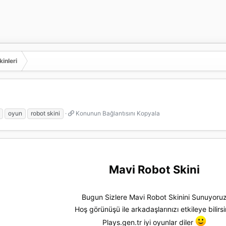
inleri
K
oyun
robot skini
Konunun Bağlantısını Kopyala
o
n
u
n
u
n
Mavi Robot Skini
B
a
ğ
Bugun Sizlere Mavi Robot Skinini Sunuyoru
l
Hoş görünüşü ile arkadaşlarınızı etkileye bilirsi
a
n
Plays.gen.tr iyi oyunlar diler