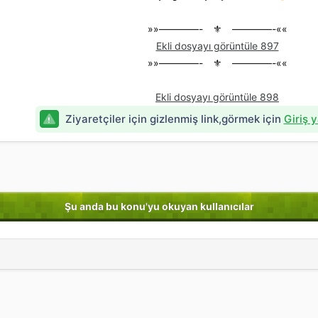
t
ı
»»————- ⚜ ————-««
s
ı
Ekli dosyayı görüntüle 897
n
»»————- ⚜ ————-««
ı
K
o
Ekli dosyayı görüntüle 898
p
Ziyaretçiler için gizlenmiş link,görmek için
Giriş 
y
a
l
a
Şu anda bu konu'yu okuyan kullanıcılar