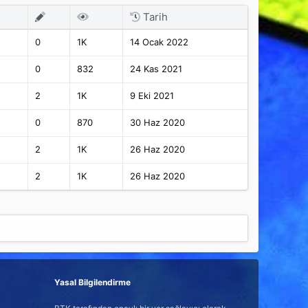
Tarih
0
1K
14 Ocak 2022
0
832
24 Kas 2021
2
1K
9 Eki 2021
0
870
30 Haz 2020
2
1K
26 Haz 2020
2
1K
26 Haz 2020
Yasal Bilgilendirme