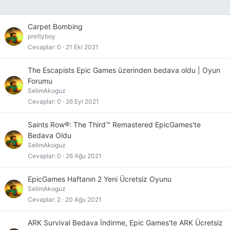
Carpet Bombing
prettyboy
Cevaplar
0
21 Eki 2021
The Escapists Epic Games üzerinden bedava oldu | Oyun
Forumu
SelimAkoguz
Cevaplar
0
26 Eyl 2021
Saints Row®: The Third™ Remastered EpicGames'te
Bedava Oldu
SelimAkoguz
Cevaplar
0
26 Ağu 2021
EpicGames Haftanın 2 Yeni Ücretsiz Oyunu
SelimAkoguz
Cevaplar
2
20 Ağu 2021
ARK Survival Bedava İndirme, Epic Games'te ARK Ücretsiz