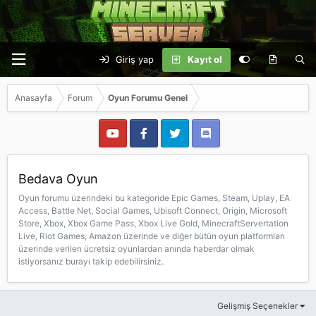
Giriş yap
Kayıt ol
Anasayfa
Forum
Oyun Forumu Genel
Bedava Oyun
Oyun forumu üzerindeki bu kategoride Epic Games, Steam, Uplay, EA
Access, Battle Net, Social Games, Ubisoft Connect, Origin, Microsoft
Store, Xbox, Xbox Game Pass, Xbox Live Gold, MinecraftServertation
Live, Riot Games, Amazon üzerinde ve diğer bütün oyun platformları
üzerinde verilen ücretsiz oyunlardan anında haberdar olmak
istiyorsanız burayı takip edebilirsiniz.
Gelişmiş Seçenekler